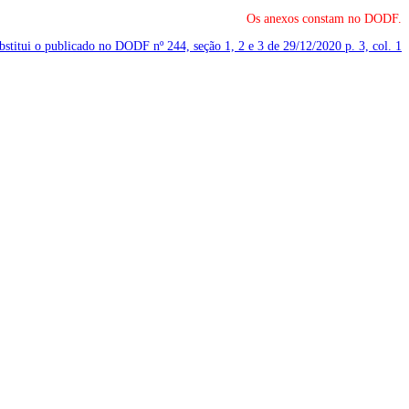
Os anexos constam no DODF.
ubstitui o publicado no DODF nº 244, seção 1, 2 e 3 de 29/12/2020
p. 3, col. 1