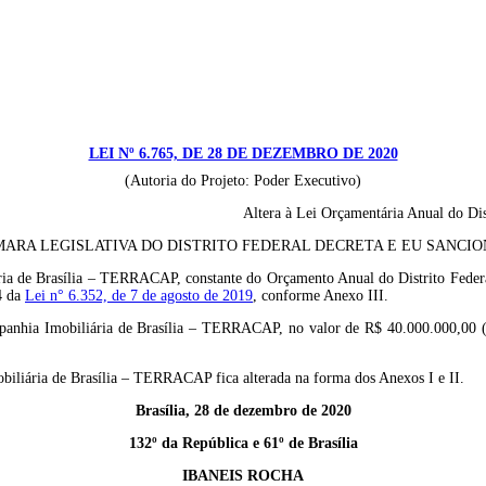
LEI Nº 6.765, DE 28 DE DEZEMBRO DE 2020
(Autoria do Projeto: Poder Executivo)
Altera à Lei Orçamentária Anual do Dis
ARA LEGISLATIVA DO DISTRITO FEDERAL DECRETA E EU SANCION
ia de Brasília – TERRACAP, constante do Orçamento Anual do Distrito Federal
4 da
Lei n° 6.352, de 7 de agosto de 2019
, conforme Anexo III.
anhia Imobiliária de Brasília – TERRACAP, no valor de R$ 40.000.000,00 (quar
obiliária de Brasília – TERRACAP fica alterada na forma dos Anexos I e II.
Brasília, 28 de dezembro de 2020
132º da República e 61º de Brasília
IBANEIS ROCHA