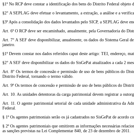
§1º No RCP deve constar a identificação dos bens do Distrito Federal objeto 
§2° A SEPLAG deve efetuar o levantamento, a extração, a análise e a verifi
§3º Após a consolidação dos dados levantados pelo SICP, a SEPLAG deve enc
Art. 6º O RCP deve ser encaminhado, anualmente, pela Governadoria do Distri
Art. 7° A SEF deve disponibilizar, anualmente, os dados do Sistema Geral de 
janeiro.
§1º Devem constar nos dados referidos caput deste artigo: TEI, endereço, matrí
§2° A SEF deve disponibilizar os dados do SisGePat atualizados a cada 2 mes
Art. 8° Os termos de concessão e permissão de uso de bens públicos do Dist
Distrito Federal, tornando o termo válido.
Art. 9º Os termos de concessão e permissão de uso de bens públicos do Distr
Art. 10. As unidades detentoras da carga patrimonial devem registrar a outor
Art. 11. O agente patrimonial setorial de cada unidade administrativa da Ad
Federal.
§ 1º Os agentes patrimoniais serão os já cadastrados no SisGePat de acordo 
§ 2º Os agentes patrimoniais que omitirem as informações necessárias relaci
as sanções previstas na Lei Complementar 840, de 23 de dezembro de 2011.