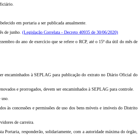
iciário.
elecido em portaria a ser publicada anualmente.
mês de junho.
(Legislação Correlata - Decreto 40935 de 30/06/2020)
ezembro do ano de exercício que se refere o RCP, até o 15º dia útil do mês de
m ser encaminhados à SEPLAG para publicação do extrato no Diário Oficial do
s, renovados e prorrogados, devem ser encaminhados à SEPLAG para controle.
 uso.
ados às concessões e permissões de uso dos bens móveis e imóveis do Distrito
vidores de carreira.
sta Portaria, responderão, solidariamente, com a autoridade máxima do órgão,