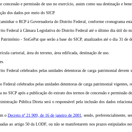
de concessão e permissão de uso no exercício, assim como sua destinação e benef
cação dos dados por meio do SICP.
aminhar o RCP à Governadoria do Distrito Federal, conforme cronograma estab
to Federal à Câmara Legislativa do Distrito Federal até o último dia útil do 
Patrimônio - SisGePat que serão a base do SICP, atualizados até o dia 31 de d
cula cartorial, área do terreno, área edificada, destinação de uso.
es.
rito Federal celebrados pelas unidades detentoras de carga patrimonial deve
ito Federal celebrados pelas unidades detentoras de carga patrimonial vigente
ga no SICP após a publicação do extrato dos termos de concessão e permissão de
ministração Pública Direta será o responsável pela inclusão dos dados relacion
com o
Decreto nº 21.909, de 16 de janeiro de 2001
, sendo, preferencialmente, ser
onadas ao artigo 50 da LODF, ou não se manifestarem nos prazos estipulados ne