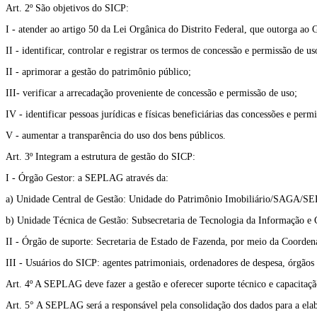
Art. 2º São objetivos do SICP:
I - atender ao artigo 50 da Lei Orgânica do Distrito Federal, que outorga a
II - identificar, controlar e registrar os termos de concessão e permissão de u
II - aprimorar a gestão do patrimônio público;
III- verificar a arrecadação proveniente de concessão e permissão de uso;
IV - identificar pessoas jurídicas e físicas beneficiárias das concessões e perm
V - aumentar a transparência do uso dos bens públicos.
Art. 3º Integram a estrutura de gestão do SICP:
I - Órgão Gestor: a SEPLAG através da:
a) Unidade Central de Gestão: Unidade do Patrimônio Imobiliário/SAGA/
b) Unidade Técnica de Gestão: Subsecretaria de Tecnologia da Informaçã
II - Órgão de suporte: Secretaria de Estado de Fazenda, por meio da Coor
III - Usuários do SICP: agentes patrimoniais, ordenadores de despesa, órgãos 
Art. 4º A SEPLAG deve fazer a gestão e oferecer suporte técnico e capacitaçã
Art. 5° A SEPLAG será a responsável pela consolidação dos dados para a ela