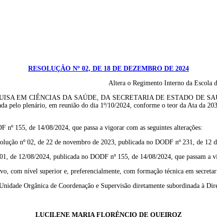
RESOLUÇÃO Nº 02, DE 18 DE DEZEMBRO DE 2024
Altera o Regimento Interno da Escola d
EM CIÊNCIAS DA SAÚDE, DA SECRETARIA DE ESTADO DE SAÚDE DO D
otada pelo plenário, em reunião do dia 1º/10/2024, conforme o teor da Ata d
F nº 155, de 14/08/2024, que passa a vigorar com as seguintes alterações:
esolução nº 02, de 22 de novembro de 2023, publicada no DODF nº 231, de 12
º 01, de 12/08/2024, publicada no DODF nº 155, de 14/08/2024, que passam a vi
ivo, com nível superior e, preferencialmente, com formação técnica em secretari
idade Orgânica de Coordenação e Supervisão diretamente subordinada à Direç
LUCILENE MARIA FLORÊNCIO DE QUEIROZ