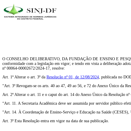
O CONSELHO DELIBERATIVO, DA FUNDAÇÃO DE ENSINO E PESQUISA 
conformidade com a legislação em vigor; e tendo em vista a deliberação ad
nº 00064-00002672/2024-17, resolve:
Art. 1º Alterar o art. 3º da
Resolução nº 01, de 12/08/2024
, publicada no DOD
“Art. 3º Revogam-se os arts. 40 ao 47, 49 ao 56, e 72 do Anexo Único da R
Art. 2º Alterar o art. 11 e o caput do art. 14 do Anexo Único da Resolução n
“Art. 11. A Secretaria Acadêmica deve ser assumida por servidor público efet
“Art. 14. À Coordenação de Ensino-Serviço e Educação na Saúde (CESES), Un
Art. 3º Esta Resolução entra em vigor na data de sua publicação.