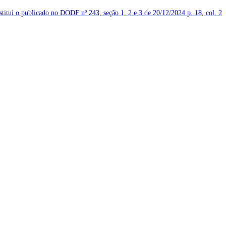
bstitui o publicado no DODF nº 243, seção 1, 2 e 3 de 20/12/2024
p. 18, col. 2