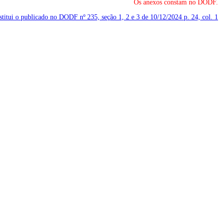
Os anexos constam no DODF.
bstitui o publicado no DODF nº 235, seção 1, 2 e 3 de 10/12/2024
p. 24, col. 1