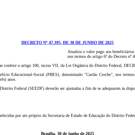
DECRETO Nº 47.395, DE 30 DE JUNHO DE 2025
Atualiza o valor pago aos beneficiári
nos termos do artigo 6º do Decreto nº 4
fere o artigo 100, inciso VII, da Lei Orgânica do Distrito Federal, DEC
enefício Educacional-Social (PBES), denominado "Cartão Creche", nos termo
rês) anos.
 Distrito Federal (SEEDF) deverão ser ajustadas a fim de se adequarem às disp
tabelecidas por ato próprio da Secretaria de Estado de Educação do Distrito Feder
Brasília, 30 de junho de 2025