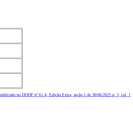
o publicado no DODF nº 61 A, Edição Extra, seção 1 de 30/06/2025
p. 3, col. 1