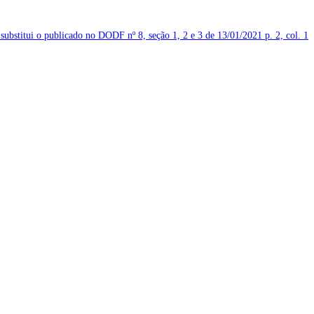
 substitui o publicado no DODF nº 8, seção 1, 2 e 3 de 13/01/2021
p. 2, col. 1