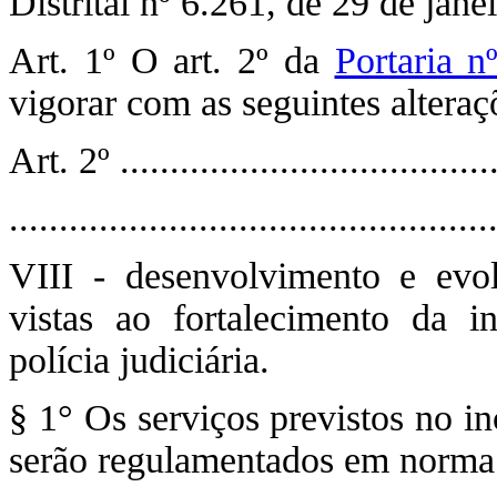
Distrital nº 6.261, de 29 de jane
Art. 1º O art. 2º da
Portaria n
vigorar com as seguintes alteraç
Art. 2º .......................................
................................................
VIII - desenvolvimento e evo
vistas ao fortalecimento da i
polícia judiciária.
§ 1° Os serviços previstos no inc
serão regulamentados em norma 