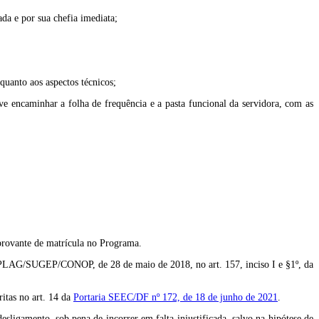
ada e por sua chefia imediata;
quanto aos aspectos técnicos;
e encaminhar a folha de frequência e a pasta funcional da servidora, com as
mprovante de matrícula no Programa.
- SEPLAG/SUGEP/CONOP, de 28 de maio de 2018, no art. 157, inciso I e §1º, da
ritas no art. 14 da
Portaria SEEC/DF nº 172, de 18 de junho de 2021
.
sligamento, sob pena de incorrer em falta injustificada, salvo na hipótese de