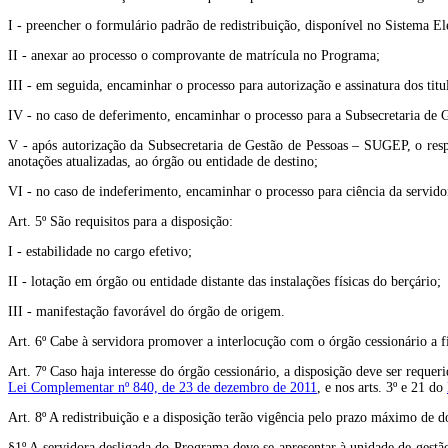
I - preencher o formulário padrão de redistribuição, disponível no Sistema El
II - anexar ao processo o comprovante de matrícula no Programa;
III - em seguida, encaminhar o processo para autorização e assinatura dos titu
IV - no caso de deferimento, encaminhar o processo para a Subsecretaria de G
V - após autorização da Subsecretaria de Gestão de Pessoas – SUGEP, o resp
anotações atualizadas, ao órgão ou entidade de destino;
VI - no caso de indeferimento, encaminhar o processo para ciência da servidor
Art. 5º São requisitos para a disposição:
I - estabilidade no cargo efetivo;
II - lotação em órgão ou entidade distante das instalações físicas do berçário;
III - manifestação favorável do órgão de origem.
Art. 6º Cabe à servidora promover a interlocução com o órgão cessionário a 
Art. 7º Caso haja interesse do órgão cessionário, a disposição deve ser req
Lei Complementar nº 840, de 23 de dezembro de 2011
, e nos arts. 3º e 21 do
Art. 8º A redistribuição e a disposição terão vigência pelo prazo máximo de d
§1º A servidora desligada do Programa deve se apresentar à unidade de gestão