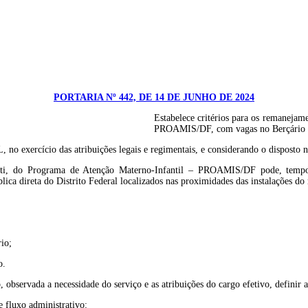
PORTARIA Nº 442, DE 14 DE JUNHO DE 2024
Estabelece critérios para os remanejam
PROAMIS/DF, com vagas no Berçário In
as atribuições legais e regimentais, e considerando o disposto nos arts
iti, do Programa de Atenção Materno-Infantil – PROAMIS/DF pode, tempora
lica direta do Distrito Federal localizados nas proximidades das instalações do 
rio;
o.
 observada a necessidade do serviço e as atribuições do cargo efetivo, definir a
e fluxo administrativo: