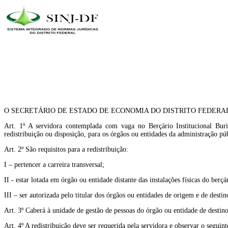
O SECRETÁRIO DE ESTADO DE ECONOMIA DO DISTRITO FEDERAL, no exercício d
Art. 1º A servidora contemplada com vaga no Berçário Institucional Bur
redistribuição ou disposição, para os órgãos ou entidades da administração púb
Art. 2º São requisitos para a redistribuição:
I – pertencer a carreira transversal;
II - estar lotada em órgão ou entidade distante das instalações físicas do berçá
III – ser autorizada pelo titular dos órgãos ou entidades de origem e de destin
Art. 3º Caberá à unidade de gestão de pessoas do órgão ou entidade de destino,
Art. 4º A redistribuição deve ser requerida pela servidora e observar o seguint