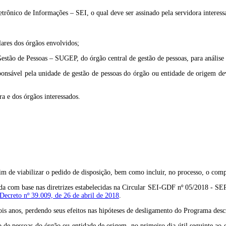
etrônico de Informações – SEI, o qual deve ser assinado pela servidora interess
lares dos órgãos envolvidos;
estão de Pessoas – SUGEP, do órgão central de gestão de pessoas, para análise 
onsável pela unidade de gestão de pessoas do órgão ou entidade de origem dev
a e dos órgãos interessados.
fim de viabilizar o pedido de disposição, bem como incluir, no processo, o co
uerida com base nas diretrizes estabelecidas na Circular SEI-GDF nº 05/2018 
Decreto nº 39.009, de 26 de abril de 2018
.
ois anos, perdendo seus efeitos nas hipóteses de desligamento do Programa desc
 de pessoas do órgão ou entidade de origem, no primeiro dia útil seguinte ao de