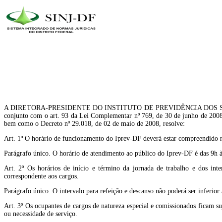
A DIRETORA-PRESIDENTE DO INSTITUTO DE PREVIDÊNCIA DOS SERVIDORES D
conjunto com o art. 93 da Lei Complementar nº 769, de 30 de junho de 2008,
bem como o Decreto nº 29.018, de 02 de maio de 2008, resolve:
Art. 1º O horário de funcionamento do Iprev-DF deverá estar compreendido no 
Parágrafo único. O horário de atendimento ao público do Iprev-DF é das 9h às
Art. 2º Os horários de início e término da jornada de trabalho e dos inter
correspondente aos cargos.
Parágrafo único. O intervalo para refeição e descanso não poderá ser inferior
Art. 3º Os ocupantes de cargos de natureza especial e comissionados ficam su
ou necessidade de serviço.