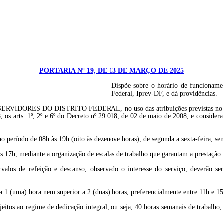
PORTARIA Nº 19, DE 13 DE MARÇO DE 2025
Dispõe sobre o horário de funcionamen
Federal, Iprev-DF, e dá providências.
O DISTRITO FEDERAL, no uso das atribuições previstas no art. 105, p
 os arts. 1º, 2º e 6º do Decreto nº 29.018, de 02 de maio de 2008, e conside
período de 08h às 19h (oito às dezenove horas), de segunda a sexta-feira, sem 
 17h, mediante a organização de escalas de trabalho que garantam a prestação i
valos de refeição e descanso, observado o interesse do serviço, deverão ser
 a 1 (uma) hora nem superior a 2 (duas) horas, preferencialmente entre 11h e 15
jeitos ao regime de dedicação integral, ou seja, 40 horas semanais de trabalho