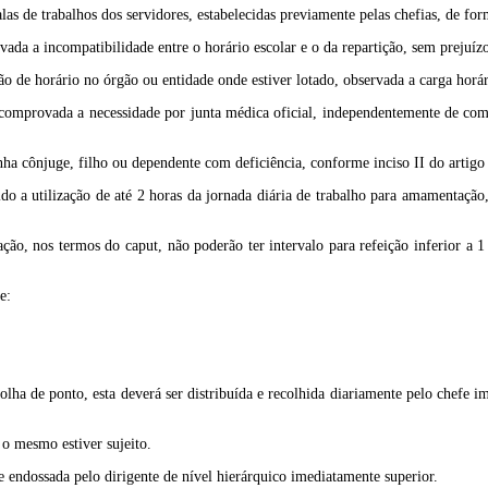
las de trabalhos dos servidores, estabelecidas previamente pelas chefias, de for
ada a incompatibilidade entre o horário escolar e o da repartição, sem prejuíz
ão de horário no órgão ou entidade onde estiver lotado, observada a carga horár
 comprovada a necessidade por junta médica oficial, independentemente de com
enha cônjuge, filho ou dependente com deficiência, conforme inciso II do artig
tido a utilização de até 2 horas da jornada diária de trabalho para amamentaçã
ação, nos termos do caput, não poderão ter intervalo para refeição inferior a 1
e:
olha de ponto, esta deverá ser distribuída e recolhida diariamente pelo chefe im
 o mesmo estiver sujeito.
 e endossada pelo dirigente de nível hierárquico imediatamente superior.