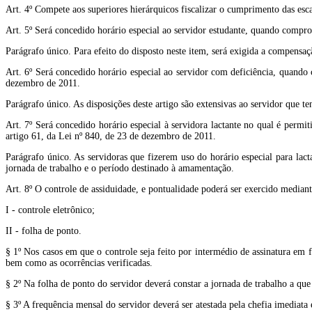
Art. 4º Compete aos superiores hierárquicos fiscalizar o cumprimento das esca
Art. 5º Será concedido horário especial ao servidor estudante, quando comprov
Parágrafo único. Para efeito do disposto neste item, será exigida a compensaç
Art. 6º Será concedido horário especial ao servidor com deficiência, quando
dezembro de 2011.
Parágrafo único. As disposições deste artigo são extensivas ao servidor que t
Art. 7º Será concedido horário especial à servidora lactante no qual é permi
artigo 61, da Lei nº 840, de 23 de dezembro de 2011.
Parágrafo único. As servidoras que fizerem uso do horário especial para lact
jornada de trabalho e o período destinado à amamentação.
Art. 8º O controle de assiduidade, e pontualidade poderá ser exercido mediant
I - controle eletrônico;
II - folha de ponto.
§ 1º Nos casos em que o controle seja feito por intermédio de assinatura em f
bem como as ocorrências verificadas.
§ 2º Na folha de ponto do servidor deverá constar a jornada de trabalho a que
§ 3º A frequência mensal do servidor deverá ser atestada pela chefia imediata