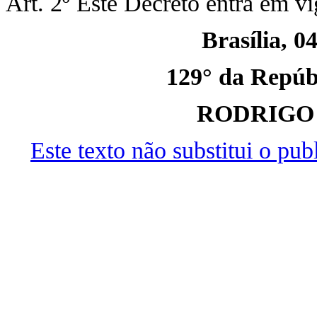
Art. 2º Este Decreto entra em vi
Brasília, 0
129° da Repúbl
RODRIGO
Este texto não substitui o pu