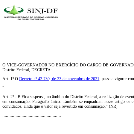
O VICE-GOVERNADOR NO EXERCÍCIO DO CARGO DE GOVERNADOR DO DISTRI
Distrito Federal, DECRETA:
Art. 1º O
Decreto nº 42.730, de 23 de novembro de 2021
, passa a vigorar com
“................................................
Art. 2º - B Fica suspensa, no âmbito do Distrito Federal, a realização de even
em consumação. Parágrafo único. Também se enquadram nesse artigo os eve
convidados, ainda que o valor seja revertido em consumação.” (NR)
.................................................