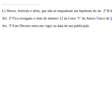
.....................................
L) Shows, festivais e afins, que não se enquadram nas hipóteses do art. 2º B d
Art. 2º Fica revogado o item de número 12 da Letra “I” do Anexo Único do
Art. 3º Este Decreto entra em vigor na data de sua publicação.