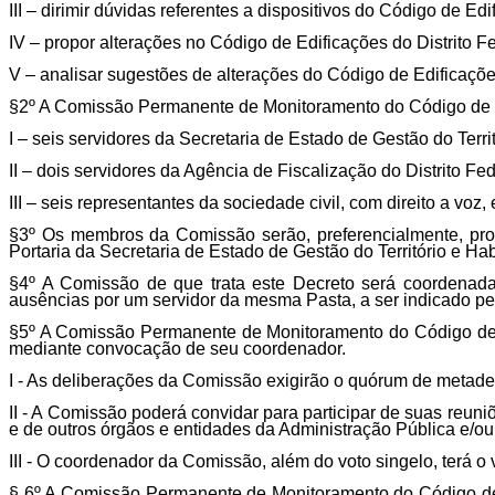
III – dirimir dúvidas referentes a dispositivos do Código de E
IV – propor alterações no Código de Edificações do Distrito Fed
V – analisar sugestões de alterações do Código de Edificações
§2º A Comissão Permanente de Monitoramento do Código de E
I – seis servidores da Secretaria de Estado de Gestão do Territ
II – dois servidores da Agência de Fiscalização do Distrito Fed
III – seis representantes da sociedade civil, com direito a voz, 
§3º Os membros da Comissão serão, preferencialmente, prof
Portaria da Secretaria de Estado de Gestão do Território e Hab
§4º A Comissão de que trata este Decreto será coordenada 
ausências por um servidor da mesma Pasta, a ser indicado pelo
§5º A Comissão Permanente de Monitoramento do Código de Ed
mediante convocação de seu coordenador.
I - As deliberações da Comissão exigirão o quórum de meta
II - A Comissão poderá convidar para participar de suas reuni
e de outros órgãos e entidades da Administração Pública e/ou 
III - O coordenador da Comissão, além do voto singelo, terá o
§ 6º A Comissão Permanente de Monitoramento do Código de E