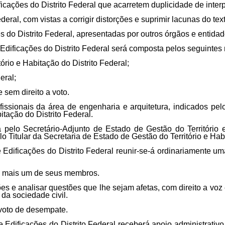
dificações do Distrito Federal que acarretem duplicidade de int
eral, com vistas a corrigir distorções e suprimir lacunas do tex
 do Distrito Federal, apresentadas por outros órgãos e entidad
dificações do Distrito Federal será composta pelos seguintes
ório e Habitação do Distrito Federal;
eral;
e sem direito a voto.
issionais da área de engenharia e arquitetura, indicados pel
itação do Distrito Federal.
pelo Secretário-Adjunto de Estado de Gestão do Território 
 Titular da Secretaria de Estado de Gestão do Território e Habi
ificações do Distrito Federal reunir-se-á ordinariamente um
de mais um de seus membros.
ões e analisar questões que lhe sejam afetas, com direito a voz
da sociedade civil.
 voto de desempate.
dificações do Distrito Federal receberá apoio administrativo