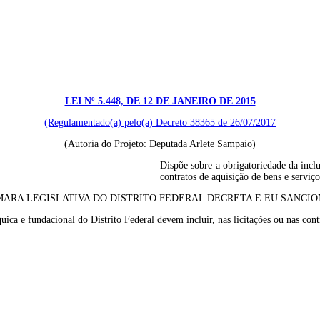
LEI Nº 5.448, DE 12 DE JANEIRO DE 2015
(Regulamentado(a) pelo(a) Decreto 38365 de 26/07/2017
(Autoria do Projeto: Deputada Arlete Sampaio)
Dispõe sobre a obrigatoriedade da incl
contratos de aquisição de bens e serviço
ARA LEGISLATIVA DO DISTRITO FEDERAL DECRETA E EU SANCION
quica e fundacional do Distrito Federal devem incluir, nas licitações ou nas cont