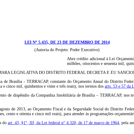
LEI Nº 5.435, DE 23 DE DEZEMBRO DE 2014
(Autoria do Projeto: Poder Executivo)
Abre crédito adicional à Lei Orçamentá
milhões, oitocentos e sessenta mil, quinh
ARA LEGISLATIVA DO DISTRITO FEDERAL DECRETA E EU SANCION
a de Brasília - TERRACAP, constante do Orçamento Anual do Distrito Federal
ta e cinco mil, quinhentos e vinte e três reais), nos termos dos
arts. 53 e 57 da 
amento de dispêndio da Companhia Imobiliária de Brasília – TERRACAP, nos 
 agosto de 2013, ao Orçamento Fiscal e da Seguridade Social do Distrito Fede
es, cento e oitenta e cinco mil reais), para atender às programações orçamentá
os do
art. 43, §1°, III, da Lei federal n° 4.320, de 17 de março de 1964
, pela a