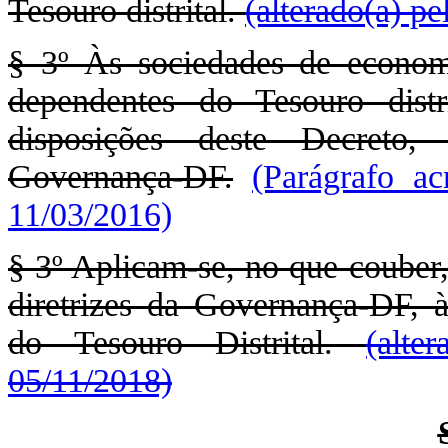
Tesouro distrital.
(alterado(a) p
§ 3º Às sociedades de econom
dependentes do Tesouro distr
disposições deste Decreto, 
Governança-DF.
(Parágrafo ac
11/03/2016)
§ 3º Aplicam-se, no que couber,
diretrizes da Governança-DF, 
do Tesouro Distrital.
(alt
05/11/2018)