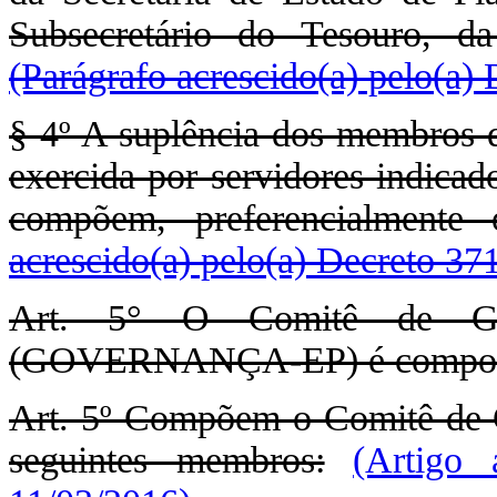
Subsecretário do Tesouro, d
(Parágrafo acrescido(a) pelo(a)
§ 4º A suplência dos membros d
exercida por servidores indicado
compõem, preferencialmente 
acrescido(a) pelo(a) Decreto 37
Art. 5° O Comitê de Gov
(GOVERNANÇA-EP) é compost
Art. 5º Compõem o Comitê de 
seguintes membros:
(Artigo 