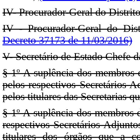
IV- Procurador-Geral do Distrito
IV - Procurador-Geral do Dist
Decreto 37173 de 11/03/2016)
V- Secretário de Estado Chefe d
§ 1º A suplência dos membr
pelos respectivos Secretários A
pelos titulares das Secretarias 
§ 1º A suplência dos membros 
respectivos Secretários Adjunto
titulares dos órgãos que a