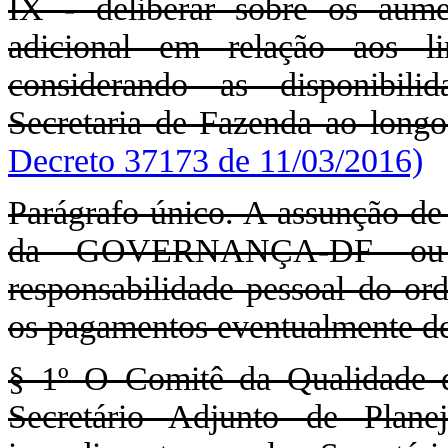
IX - deliberar sobre os aum
adicional em relação aos li
considerando as disponibilid
Secretaria de Fazenda ao longo
Decreto 37173 de 11/03/2016)
Parágrafo único. A assunção de
da GOVERNANÇA-DF ou d
responsabilidade pessoal do or
os pagamentos eventualmente dev
§ 1º O Comitê da Qualidade d
Secretário Adjunto de Plan