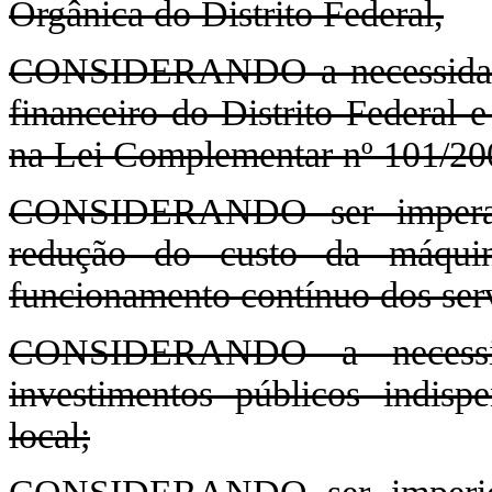
Orgânica do Distrito Federal,
CONSIDERANDO a necessidade 
financeiro do Distrito Federal e
na Lei Complementar nº 101/20
CONSIDERANDO ser imperativ
redução do custo da máquina
funcionamento contínuo dos serv
CONSIDERANDO a necessi
investimentos públicos indis
local;