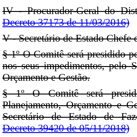
IV - Procurador-Geral do Dist
Decreto 37173 de 11/03/2016)
V - Secretário de Estado Chefe 
§ 1º O Comitê será presidido pe
nos seus impedimentos, pelo S
Orçamento e Gestão.
§ 1º O Comitê será presidi
Planejamento, Orçamento e Ge
Secretário de Estado de Fa
Decreto 39420 de 05/11/2018)