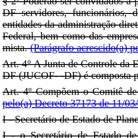
§ 2º Poderão ser convidados a p
DF servidores, funcionários, d
entidades da administração diret
Federal, bem como das empresa
mista.
(Parágrafo acrescido(a) 
Art. 4° A Junta de Controle da 
DF (JUCOF- -DF) é composta p
Art. 4º Compõem o Comitê de 
pelo(a) Decreto 37173 de 11/03
I - Secretário de Estado de Pla
I - o Secretário de Estado d