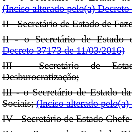
(Inciso alterado pelo(a) Decret
II - Secretário de Estado de Faz
II - o Secretário de Estado
Decreto 37173 de 11/03/2016)
III - Secretário de Esta
Desburocratização;
III - o Secretário de Estado da
Sociais;
(Inciso alterado pelo(a
IV - Secretário de Estado Chefe