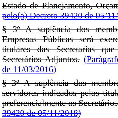
Estado de Planejamento, Orça
pelo(a) Decreto 39420 de 05/11
§ 3º A suplência dos memb
Empresas Públicas será exerc
titulares das Secretarias q
Secretários Adjuntos.
(Parágra
de 11/03/2016)
§ 3º A suplência dos membr
servidores indicados pelos tit
preferencialmente os Secretário
39420 de 05/11/2018)