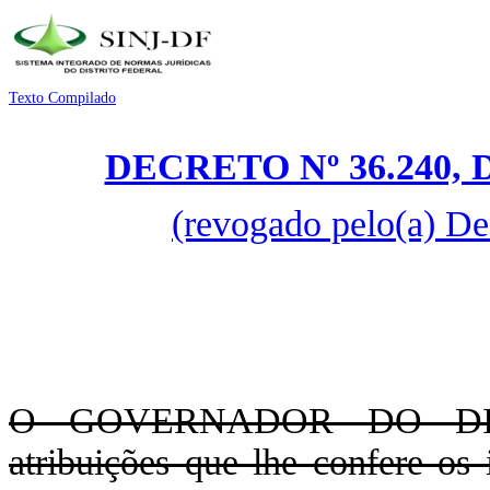
Texto Compilado
DECRETO Nº 36.240, 
(revogado pelo(a) De
O GOVERNADOR DO DIS
atribuições que lhe confere os