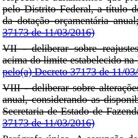
pelo Distrito Federal, a título
da dotação orçamentária anua
37173 de 11/03/2016)
VII - deliberar sobre reajuste
acima do limite estabelecido na 
pelo(a) Decreto 37173 de 11/03
VIII - deliberar sobre alteraçõ
anual, considerando as disponib
Secretaria de Estado de Fazen
37173 de 11/03/2016)