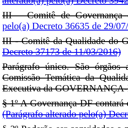
alterado(a) pelo(a) Decreto 394
III – Comitê de Governança
pelo(a) Decreto 36635 de 29/07
III - Comitê da Qualidade do 
Decreto 37173 de 11/03/2016)
Parágrafo único. São órgão
Comissão Temática da Qualida
Executiva da GOVERNANÇA-
§ 1º A Governança-DF contará c
(Parágrafo alterado pelo(a) Dec