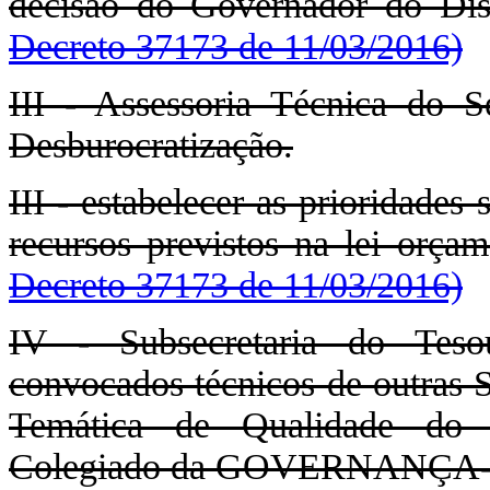
decisão do Governador do Dist
Decreto 37173 de 11/03/2016)
III - Assessoria Técnica do S
Desburocratização.
III - estabelecer as prioridades 
recursos previstos na lei orça
Decreto 37173 de 11/03/2016)
IV - Subsecretaria do Teso
convocados técnicos de outras S
Temática de Qualidade do 
Colegiado da GOVERNANÇA-