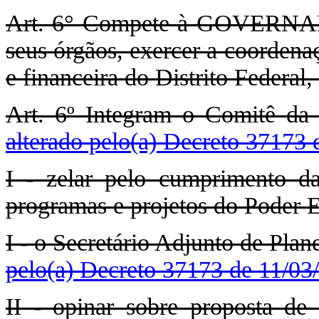
Art. 6° Compete à GOVERNAN
seus órgãos, exercer a coordena
e financeira do Distrito Federal,
Art. 6º Integram o Comitê da
alterado pelo(a) Decreto 37173 
I - zelar pelo cumprimento da
programas e projetos do Poder Ex
I - o Secretário Adjunto de Pl
pelo(a) Decreto 37173 de 11/03
II - opinar sobre proposta de p