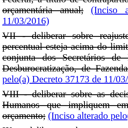
orçamentária anual;
(Inciso 
11/03/2016)
VII - deliberar sobre reajus
percentual esteja acima do limi
conjunta dos Secretários de
Desburocratização, de Fazend
pelo(a) Decreto 37173 de 11/03
VIII - deliberar sobre as deci
Humanos que impliquem em 
orçamento;
(Inciso alterado pel