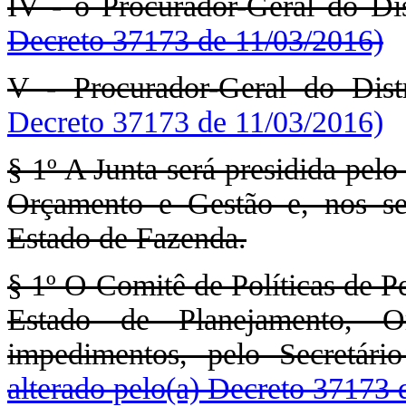
IV - o Procurador-Geral do Dis
Decreto 37173 de 11/03/2016)
V - Procurador-Geral do Distr
Decreto 37173 de 11/03/2016)
§ 1º A Junta será presidida pel
Orçamento e Gestão e, nos se
Estado de Fazenda.
§ 1º O Comitê de Políticas de Pe
Estado de Planejamento, 
impedimentos, pelo Secretár
alterado pelo(a) Decreto 37173 