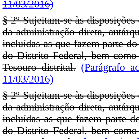
11/03/2016)
§ 2º Sujeitam-se às disposições
da administração direta, autárq
incluídas as que fazem parte d
do Distrito Federal, bem como
Tesouro distrital.
(Parágrafo a
11/03/2016)
§ 2º Sujeitam-se às disposições
da administração direta, autárq
incluídas as que fazem parte 
do Distrito Federal, bem como