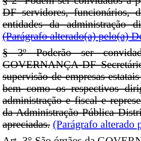
§ 2º Podem ser convidados a pa
DF servidores, funcionários, d
entidades da administração di
(Parágrafo alterado(a) pelo(a) 
§ 3º Poderão ser convidad
GOVERNANÇA-DF Secretários e
supervisão de empresas estatais
bem como os respectivos dir
administração e fiscal e repres
da Administração Pública Distri
apreciadas.
(Parágrafo alterado
Art. 3° São órgãos da GOVE