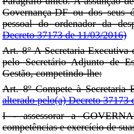
Parágrafo único. A assunção de
Governança-DF ou dos seus ór
pessoal do ordenador da des
Decreto 37173 de 11/03/2016)
Art. 8° A Secretaria Execut
pelo Secretário Adjunto de E
Gestão, competindo-lhe:
Art. 8º Compete à Secretaria
alterado pelo(a) Decreto 37173 
I - assessorar a GOVERNA
competências e exercício de suas