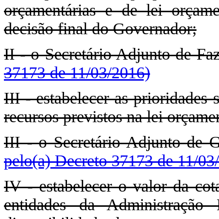
orçamentárias e de lei orçame
decisão final do Governador;
II - o Secretário Adjunto de F
37173 de 11/03/2016)
III - estabelecer as prioridades 
recursos previstos na lei orçamen
III - o Secretário Adjunto de 
pelo(a) Decreto 37173 de 11/03
IV - estabelecer o valor da cot
entidades da Administração D