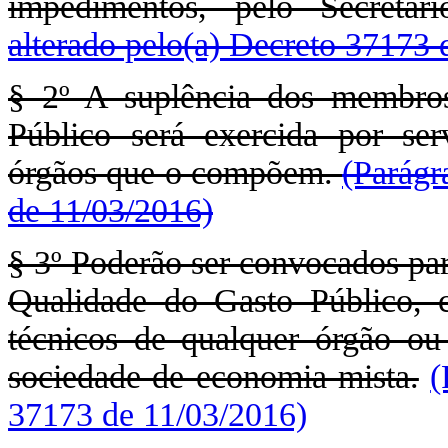
impedimentos, pelo Secretá
alterado pelo(a) Decreto 37173 
§ 2º A suplência dos membro
Público será exercida por serv
órgãos que o compõem.
(Parágr
de 11/03/2016)
§ 3º Poderão ser convocados par
Qualidade do Gasto Público, 
técnicos de qualquer órgão ou 
sociedade de economia mista.
(
37173 de 11/03/2016)