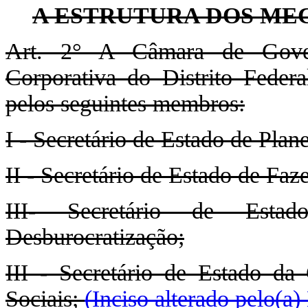
A ESTRUTURA DOS ME
Art. 2° A Câmara de Govern
Corporativa do Distrito Fe
pelos seguintes membros:
I - Secretário de Estado de Pla
II - Secretário de Estado de Faz
III- Secretário de Esta
Desburocratização;
III - Secretário de Estado da 
Sociais;
(Inciso alterado pelo(a