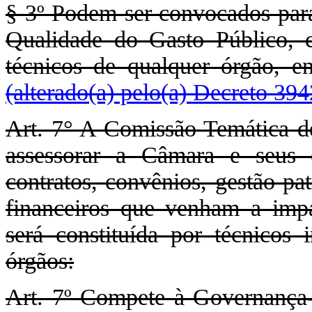
§ 3º Podem ser convocados para
Qualidade do Gasto Público, 
técnicos de qualquer órgão, en
(alterado(a) pelo(a) Decreto 39
Art. 7° A Comissão Temática de
assessorar a Câmara e seus 
contratos, convênios, gestão pa
financeiros que venham a impac
será constituída por técnicos 
órgãos:
Art. 7º Compete à Governança-