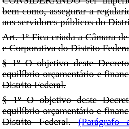
CONSIDERANDO ser imperioso
bem como, assegurar a regulari
aos servidores públicos do Dis
Art. 1º Fica criada a Câmara d
e Corporativa do Distrito F
§ 1º O objetivo deste Decreto
equilíbrio orçamentário e finan
Distrito Federal.
§ 1º O objetivo deste Decret
equilíbrio orçamentário e finan
Distrito Federal.
(Parágrafo 