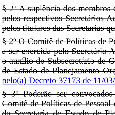
§ 2º A suplência dos membr
pelos respectivos Secretários A
pelos titulares das Secretarias 
§ 2º O Comitê de Políticas de P
a ser exercida pelo Secretário 
o auxílio do Subsecretário de G
de Estado de Planejamento Or
pelo(a) Decreto 37173 de 11/03
§ 3º Poderão ser convocados 
Comitê de Políticas de Pessoal
da Secretaria de Estado de P