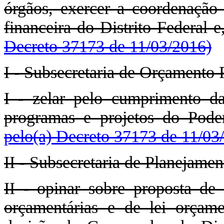
órgãos, exercer a coordenação
financeira do Distrito Federal 
Decreto 37173 de 11/03/2016)
I - Subsecretaria de Orçamento 
I - zelar pelo cumprimento da
programas e projetos do Poder
pelo(a) Decreto 37173 de 11/03
II - Subsecretaria de Planejame
II - opinar sobre proposta de p
orçamentárias e de lei orçame