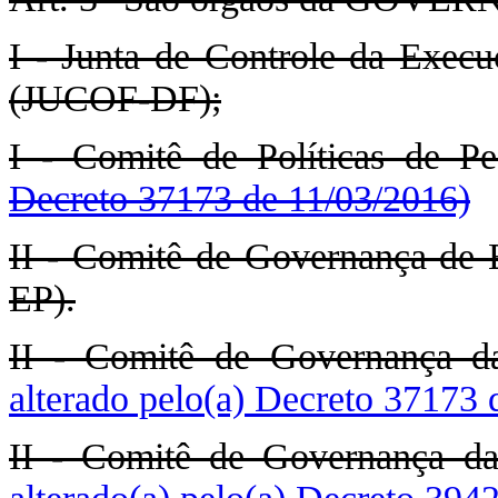
I - Junta de Controle da Exec
(JUCOF-DF);
I - Comitê de Políticas de P
Decreto 37173 de 11/03/2016)
II - Comitê de Governança 
EP).
II - Comitê de Governança d
alterado pelo(a) Decreto 37173 
II - Comitê de Governança da