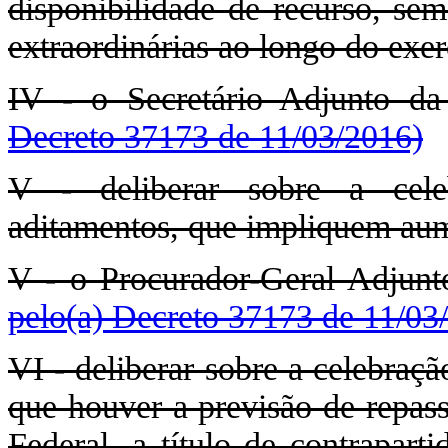
disponibilidade de recurso, sem
extraordinárias ao longo do exer
IV - o Secretário Adjunto d
Decreto 37173 de 11/03/2016)
V - deliberar sobre a cele
aditamentos, que impliquem aum
V - o Procurador-Geral Adjunt
pelo(a) Decreto 37173 de 11/03
VI - deliberar sobre a celebraç
que houver a previsão de repass
Federal, a título de contrapar