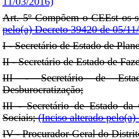
11/03/2016)
Art. 5º Compõem o CEEst os 
pelo(a) Decreto 39420 de 05/11
I - Secretário de Estado de Pla
II - Secretário de Estado de Faz
III - Secretário de Esta
Desburocratização;
III - Secretário de Estado da 
Sociais;
(Inciso alterado pelo(a
IV - Procurador-Geral do Distrit