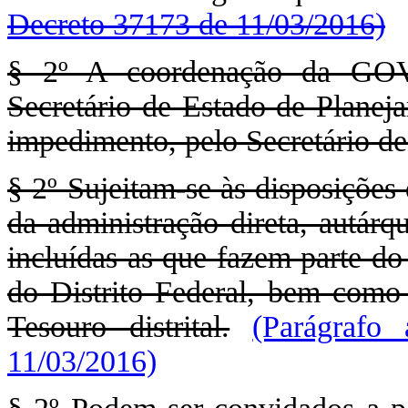
Decreto 37173 de 11/03/2016)
§ 2º A coordenação da GO
Secretário de Estado de Planej
impedimento, pelo Secretário d
§ 2º Sujeitam-se às disposições
da administração direta, autárq
incluídas as que fazem parte d
do Distrito Federal, bem como
Tesouro distrital.
(Parágrafo
11/03/2016)