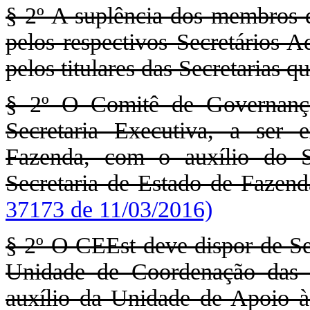
§ 2º A suplência dos membr
pelos respectivos Secretários A
pelos titulares das Secretarias 
§ 2º O Comitê de Governança
Secretaria Executiva, a ser 
Fazenda, com o auxílio do S
Secretaria de Estado de Fazend
37173 de 11/03/2016)
§ 2º O CEEst deve dispor de Sec
Unidade de Coordenação das
auxílio da Unidade de Apoio à