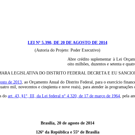
LEI Nº 5.390, DE 20 DE AGOSTO DE 2014
(Autoria do Projeto: Poder Executivo)
Abre crédito suplementar à Lei Orçame
oito milhões, duzentos e setenta e quat
ARA LEGISLATIVA DO DISTRITO FEDERAL DECRETA E EU SANCION
gosto de 2013
, ao Orçamento Anual do Distrito Federal, para o exercício finan
quatro mil, novecentos e cinqüenta e nove reais), para atender às programações
os do
art. 43, §1°, III, da Lei federal n° 4.320, de 17 de março de 1964
, pela a
Brasília, 20 de agosto de 2014
126º da República e 55º de Brasília