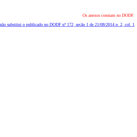
Os anexos constam no DODF.
 não substitui o publicado no DODF nº 172, seção 1 de 21/08/2014
p. 2, col. 1