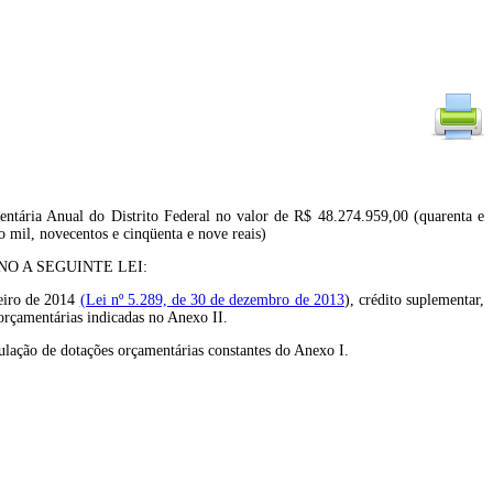
ntária Anual do Distrito Federal no valor de R$ 48.274.959,00 (quarenta e
ro mil, novecentos e cinqüenta e nove reais)
O A SEGUINTE LEI:
ceiro de 2014
(Lei nº 5.289, de 30 de dezembro de 2013
), crédito suplementar,
 orçamentárias indicadas no Anexo II.
nulação de dotações orçamentárias constantes do Anexo I.