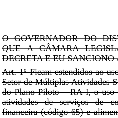
O GOVERNADOR DO DIST
QUE A CÂMARA LEGISLA
DECRETA E EU SANCIONO A
Art. 1º Ficam estendidos ao us
Setor de Múltiplas Atividades 
do Plano Piloto – RA I, o uso 
atividades de serviços de co
financeira (código 65) e alimen