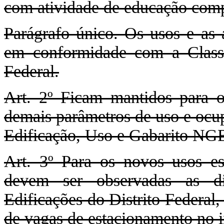
com atividade de educação comp
Parágrafo único. Os usos e as a
em conformidade com a Classi
Federal.
Art. 2º Ficam mantidos para
demais parâmetros de uso e ocu
Edificação, Uso e Gabarito NG
Art. 3º Para os novos usos es
devem ser observadas as di
Edificações do Distrito Federal
de vagas de estacionamento no in