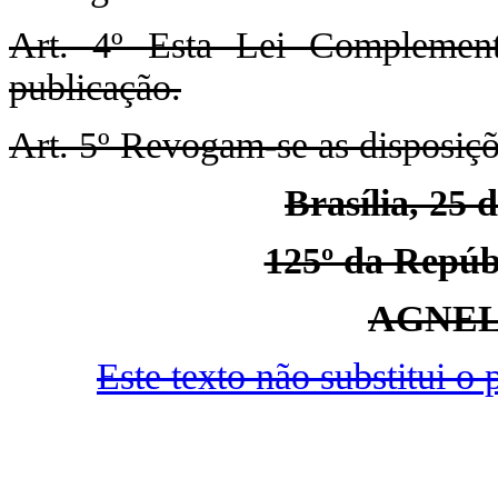
Art. 4º Esta Lei Complemen
publicação.
Art. 5º Revogam-se as disposiçõ
Brasília, 25 
125º da Repúbl
AGNEL
Este texto não substitui 