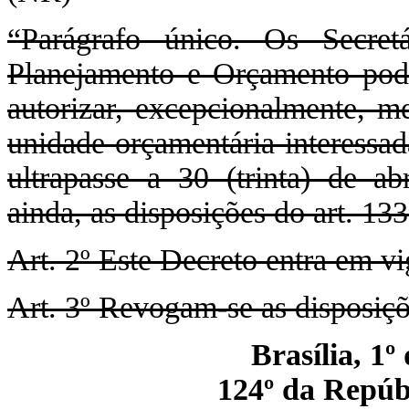
“Parágrafo único. Os Secre
Planejamento e Orçamento poder
autorizar, excepcionalmente, me
unidade orçamentária interessad
ultrapasse a 30 (trinta) de ab
ainda, as disposições do art. 13
Art. 2º Este Decreto entra em vi
Art. 3º Revogam-se as disposiçõ
Brasília, 1º
124º da Repúbl