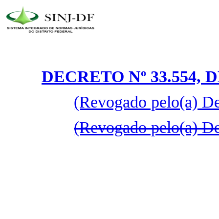
DECRETO Nº 33.554, D
(Revogado pelo(a) De
(Revogado pelo(a) De