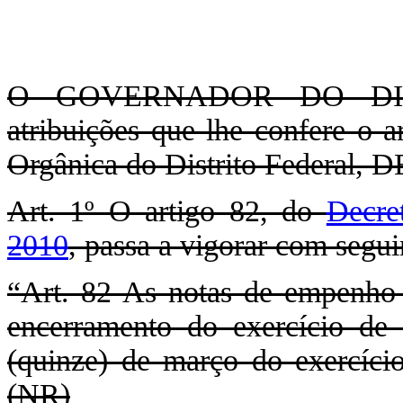
O GOVERNADOR DO DIST
atribuições que lhe confere o a
Orgânica do Distrito Federal,
Art. 1º O artigo 82, do
Decre
2010
, passa a vigorar com segui
“Art. 82 As notas de empenho 
encerramento do exercício de 
(quinze) de março do exercício
(NR)