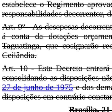
estabelece o Regimento aprovad
responsabilidades decorrentor, d
Art. 9º - As desepesas decorren
á conta da dotações orçament
Taguatinga, que cosignarão rec
Ceilândia.
Art. 10 - Este Decreto entrará
consolidando as disposições nã
27 de junho de 1975
e dos dema
disposições em contrário constan
Brasília, 2