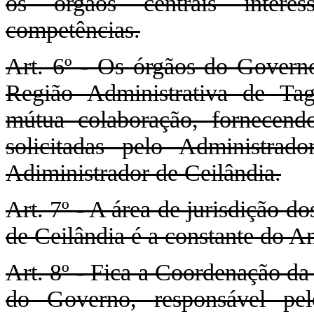
os órgãos centrais interes
competências.
Art. 6º - Os órgãos do Governo
Região Administrativa de Ta
mútua colaboração, fornecendo
solicitadas pelo Administra
Adiministrador de Ceilândia.
Art. 7º - A área de jurisdição 
de Ceilândia é a constante do A
Art. 8º - Fica a Coordenação da
do Governo, responsável pe