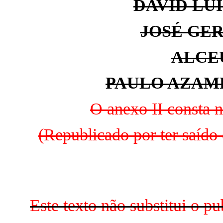
DAVID LU
JOSÉ GE
ALCE
PAULO AZAMB
O anexo II consta 
(Republicado por ter saído
Este texto não substitui o 