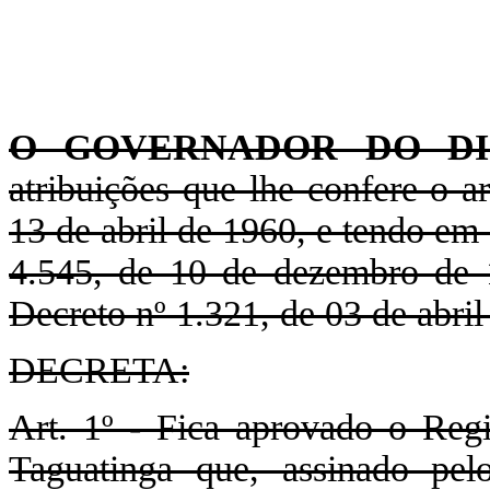
O GOVERNADOR DO DI
atribuições que lhe confere o ar
13 de abril de 1960, e tendo em 
4.545, de 10 de dezembro de 
Decreto nº 1.321, de 03 de abril
DECRETA:
Art. 1º - Fica aprovado o Reg
Taguatinga que, assinado pel