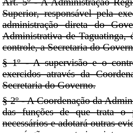
Art. 5º - A Administração Regi
Superior, responsável pela exe
administração direta do Gov
Administrativa de Taguatinga, é
controle, a Secretaria do Govern
§ 1º - A supervisão e o contro
exercidos através da Coorden
Secretaria do Governo.
§ 2º - A Coordenação da Admini
das funções de que trata o p
necessários e adotará outras ev