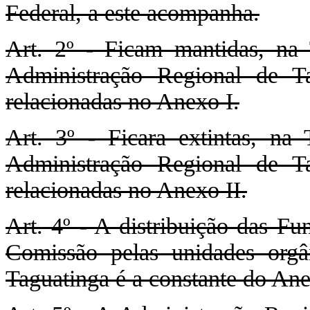
Federal, a este acompanha.
Art. 2º - Ficam mantidas, n
Administração Regional de 
relacionadas no Anexo I.
Art. 3º - Ficara extintas, n
Administração Regional de 
relacionadas no Anexo II.
Art. 4º - A distribuição das F
Comissão pelas unidades orgâ
Taguatinga é a constante do Ane