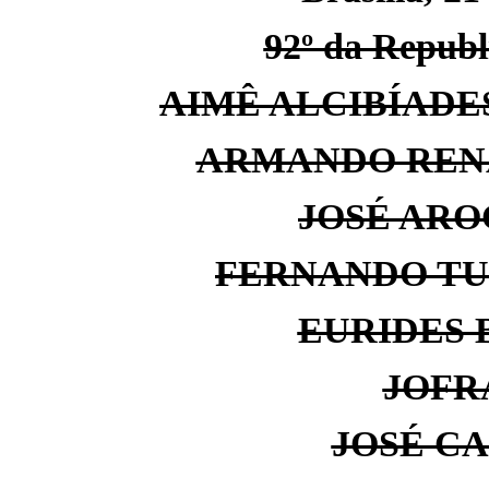
92º da Republi
AIMÊ ALCIBÍADE
ARMANDO RENA
JOSÉ ARO
FERNANDO TU
EURIDES 
JOFR
JOSÉ C