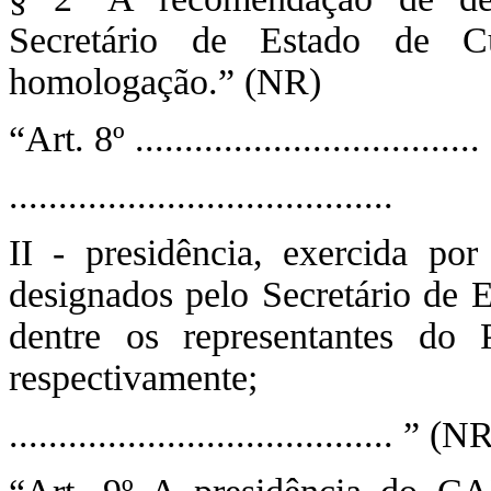
Secretário de Estado de Cu
homologação.” (NR)
“Art. 8º ...................................
.......................................
II - presidência, exercida po
designados pelo Secretário de 
dentre os representantes do 
respectivamente;
....................................... ” (N