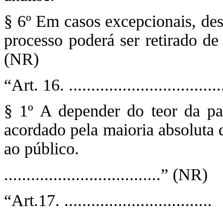
§ 6º Em casos excepcionais, de
processo poderá ser retirado 
(NR)
“Art. 16. ...................................
§ 1º A depender do teor da pa
acordado pela maioria absoluta 
ao público.
...................................” (NR)
“Art.17. .................................