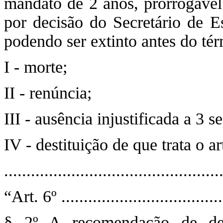
mandato de 2 anos, prorrogável
por decisão do Secretário de E
podendo ser extinto antes do té
I - morte;
II - renúncia;
III - ausência injustificada a 3 
IV - destituição de que trata o ar
.............................................
“Art. 6º ....................................
§ 2º A recomendação de des