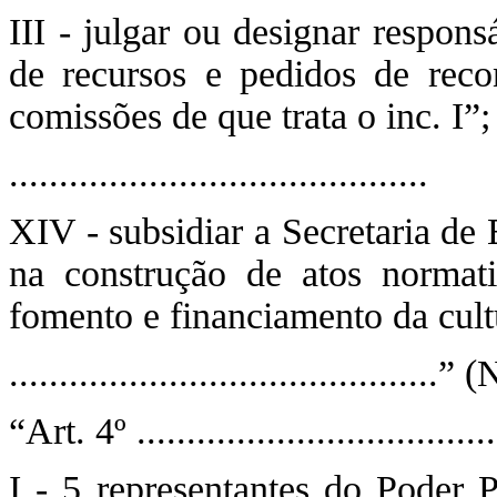
III - julgar ou designar respon
de recursos e pedidos de recon
comissões de que trata o inc. I”;
..........................................
XIV - subsidiar a Secretaria de
na construção de atos normati
fomento e financiamento da cul
...........................................”
“Art. 4º ....................................
I - 5 representantes do Poder P