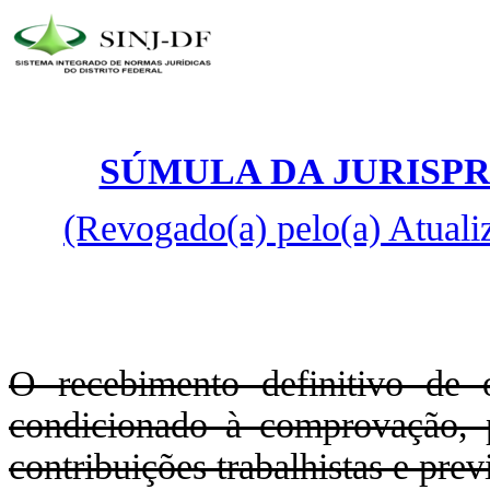
SÚMULA DA JURISPR
(Revogado(a) pelo(a) Atuali
O recebimento definitivo de 
condicionado à comprovação, p
contribuições trabalhistas e prev