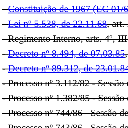
-
Constituição de 1967 (EC 01/
-
Lei nº 5.538, de 22.11.68
, art.
- Regimento Interno, arts. 4º, III
-
Decreto nº 8.494, de 07.03.85
-
Decreto nº 89.312, de 23.01.8
- Processo nº 3.112/82 - Sessão 
- Processo nº 1.382/85 - Sessão
- Processo nº 744/86 - Sessão d
- Processo nº 743/86 - Sessão d