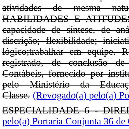
atividades de mesma natu
HABILIDADES E ATITUDES PE
capacidade de síntese, de aná
discrição; flexibilidade; inicia
lógico;trabalhar em equipe.
registrado, de conclusão d
Contábeis, fornecido por insti
pelo Ministério da Educa
Classe.
(Revogado(a) pelo(a) Po
ESPECIALIDADE 6 - DIRE
pelo(a) Portaria Conjunta 36 de