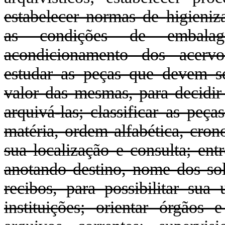
estabelecer normas de higieniz
as condições de embalag
acondicionamento dos acervo
estudar as peças que devem se
valor das mesmas, para decidir
arquivá-las; classificar as peç
matéria, ordem alfabética, crono
sua localização e consulta; ent
anotando destino, nome dos sol
recibos, para possibilitar sua 
instituições; orientar órgãos