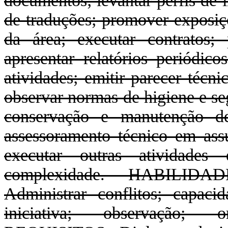
documentos; levantar perfis de i
de traduções; promover exposiçõ
da área; executar contratos; 
apresentar relatórios periódico
atividades; emitir parecer técn
observar normas de higiene e se
conservação e manutenção de
assessoramento técnico em assu
executar outras atividade
complexidade. HABILI
Administrar conflitos; capaci
iniciativa; observação; o