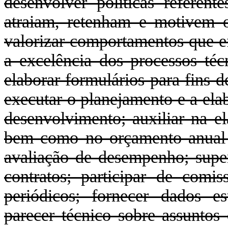
desenvolver políticas refere
atraiam, retenham e motivem os
valorizar comportamentos que ef
a excelência dos processos técn
elaborar formulários para fins d
executar o planejamento e a ela
desenvolvimento; auxiliar na el
bem como no orçamento anual d
avaliação de desempenho; superv
contratos; participar de comiss
periódicos; fornecer dados est
parecer técnico sobre assuntos