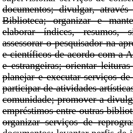
documentos; divulgar, atravé
Biblioteca; organizar e mante
elaborar índices, resumos, s
assessorar o pesquisador na apr
e científicos de acordo com a A
e estrangeiras; orientar leitura
planejar e executar serviços de
participar de atividades artística
comunidade; promover a divulgaç
empréstimos entre outras bibliot
organizar serviços de reprogr