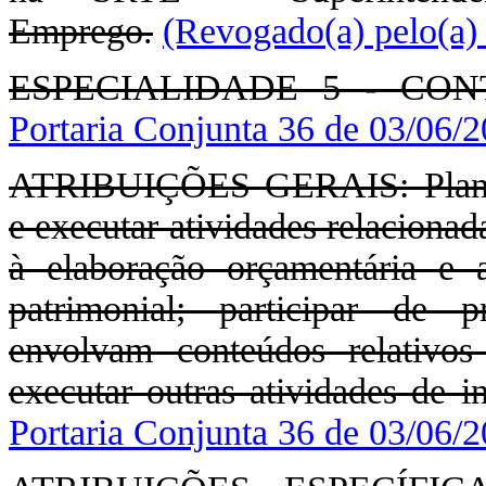
Emprego.
(Revogado(a) pelo(a)
ESPECIALIDADE 5 - CON
Portaria Conjunta 36 de 03/06/
ATRIBUIÇÕES GERAIS: Planejar
e executar atividades relacionad
à elaboração orçamentária e a
patrimonial; participar de
envolvam conteúdos relativos
executar outras atividades de in
Portaria Conjunta 36 de 03/06/