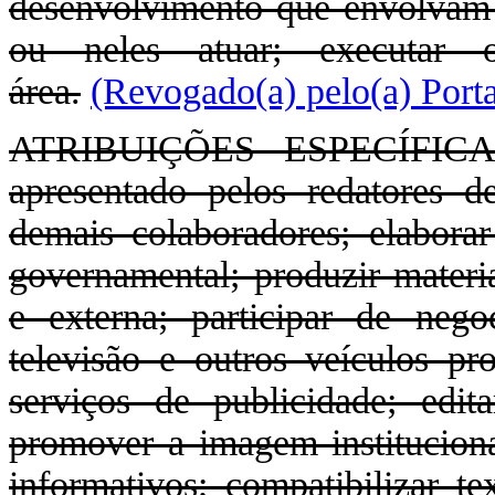
desenvolvimento que envolvam c
ou neles atuar; executar o
área.
(Revogado(a) pelo(a) Port
ATRIBUIÇÕES ESPECÍFICAS: 
apresentado pelos redatores de
demais colaboradores; elaborar
governamental; produzir materia
e externa; participar de negoc
televisão e outros veículos pr
serviços de publicidade; edit
promover a imagem institucional
informativos; compatibilizar tex