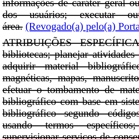
informações de caráter geral ou
dos usuários; executar ou
área.
(Revogado(a) pelo(a) Port
ATRIBUIÇÕES ESPECÍFICAS: 
bibliotecas; planejar atividades
adquirir material bibliográfic
magnéticas, mapas, manuscritos,
efetuar o tombamento de materia
bibliográfico com base em siste
bibliográfico segundo código
usando termos específicos; 
supervisionar serviços de conse