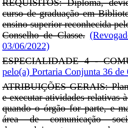
REQUISITOS: Diploma, devida
curso de graduação em Bibliote
ensino superior reconhecida pel
Conselho de Classe.
(Revogad
03/06/2022)
ESPECIALIDADE 4 - CO
pelo(a) Portaria Conjunta 36 de
ATRIBUIÇÕES GERAIS: Planejar
e executar atividades relativas 
quando o órgão for parte, e man
área de comunicação soci