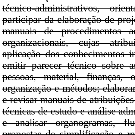
técnico-administrativos, orie
participar da elaboração de proj
manuais de procedimentos adm
organizacionais, cujas atri
aplicação dos conhecimentos in
emitir parecer técnico sobre a
pessoas, material, finanças, 
organização e métodos; elaborar 
e revisar manuais de atribuiçõe
técnicas de estudo e análise adm
e analisar organogramas, fl
propostas de simplificação e r