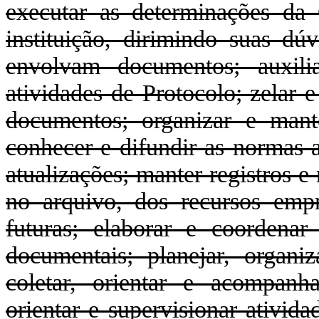
executar as determinações da
instituição, dirimindo suas dú
envolvam documentos; auxili
atividades de Protocolo; zelar e
documentos; organizar e mant
conhecer e difundir as normas 
atualizações; manter registros e
no arquivo, dos recursos emp
futuras; elaborar e coordenar
documentais; planejar, organiz
coletar, orientar e acompanh
orientar e supervisionar ativi