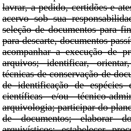
lavrar, a pedido, certidões e a
acervo sob sua responsabilida
seleção de documentos para fins
para descarte, documentos passív
acompanhar a execução de pr
arquivos; identificar, orienta
técnicas de conservação de docu
de identificação de espécies 
científicas e/ou técnico-adm
arquivologia; participar do pla
de documentos; elaborar do
arquivísticos; estabelecer pr