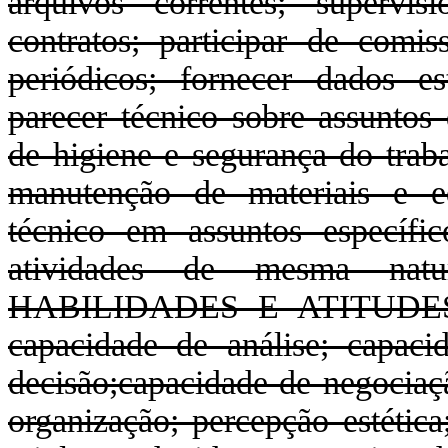
arquivos correntes; supervis
contratos; participar de comiss
periódicos; fornecer dados est
parecer técnico sobre assuntos
de higiene e segurança do traba
manutenção de materiais e eq
técnico em assuntos específic
atividades de mesma natu
HABILIDADES E ATITUDES PE
capacidade de análise; capac
decisão;capacidade de negociaçã
organização; percepção estéti