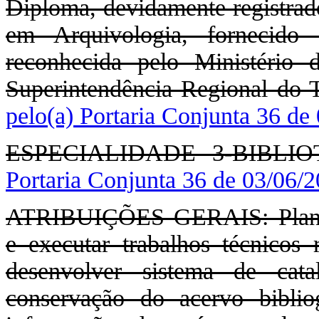
Diploma, devidamente registrad
em Arquivologia, fornecido 
reconhecida pelo Ministério
Superintendência Regional do 
pelo(a) Portaria Conjunta 36 de
ESPECIALIDADE 3-BIBLI
Portaria Conjunta 36 de 03/06/
ATRIBUIÇÕES GERAIS: Planejar
e executar trabalhos técnicos r
desenvolver sistema de catal
conservação do acervo biblio