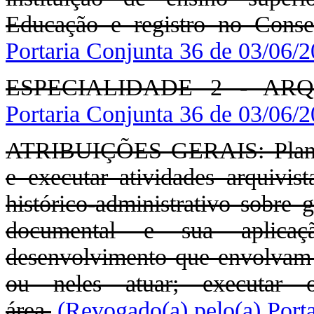
Educação e registro no Conse
Portaria Conjunta 36 de 03/06/
ESPECIALIDADE 2 - AR
Portaria Conjunta 36 de 03/06/
ATRIBUIÇÕES GERAIS: Planejar
e executar atividades arquivis
histórico-administrativo sobre
documental e sua aplicaç
desenvolvimento que envolvam c
ou neles atuar; executar o
área.
(Revogado(a) pelo(a) Port