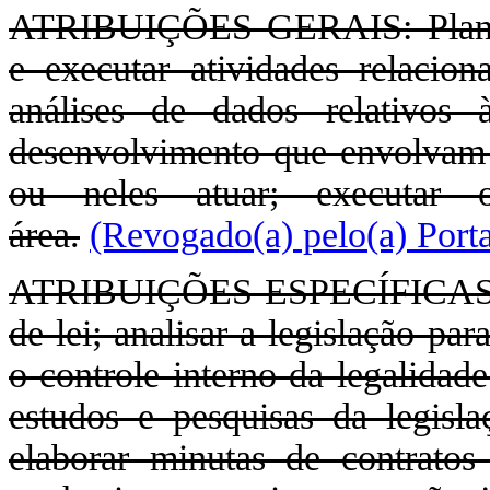
ATRIBUIÇÕES GERAIS: Planejar
e executar atividades relacion
análises de dados relativos 
desenvolvimento que envolvam c
ou neles atuar; executar o
área.
(Revogado(a) pelo(a) Port
ATRIBUIÇÕES ESPECÍFICAS: Co
de lei; analisar a legislação pa
o controle interno da legalidade
estudos e pesquisas da legisla
elaborar minutas de contrato