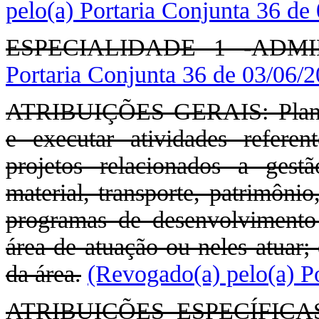
pelo(a) Portaria Conjunta 36 de
ESPECIALIDADE 1 -ADM
Portaria Conjunta 36 de 03/06/
ATRIBUIÇÕES GERAIS: Planejar
e executar atividades referen
projetos relacionados a gest
material, transporte, patrimôni
programas de desenvolvimento
área de atuação ou neles atuar; 
da área.
(Revogado(a) pelo(a) P
ATRIBUIÇÕES ESPECÍFICAS: E