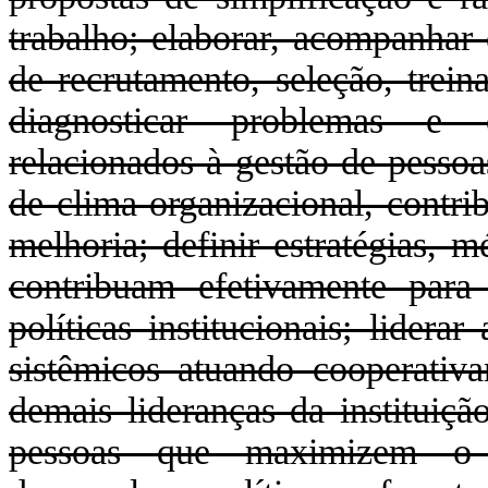
trabalho; elaborar, acompanhar
de recrutamento, seleção, trei
diagnosticar problemas e o
relacionados à gestão de pessoa
de clima organizacional, contri
melhoria; definir estratégias, 
contribuam efetivamente par
políticas institucionais; lidera
sistêmicos atuando cooperativ
demais lideranças da instituiçã
pessoas que maximizem o ca