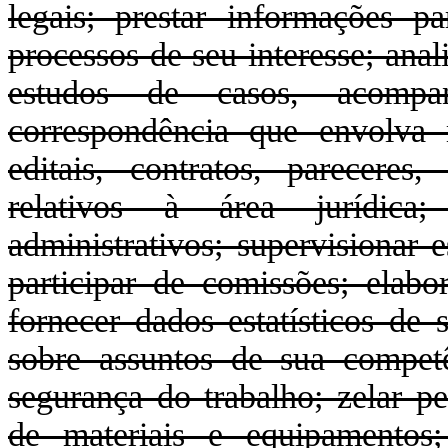
legais; prestar informações p
processos de seu interesse; ana
estudos de casos, acompan
correspondência que envolva 
editais, contratos, parecere
relativos à área jurídica;
administrativos; supervisionar e
participar de comissões; elabor
fornecer dados estatísticos de 
sobre assuntos de sua compet
segurança do trabalho; zelar p
de materiais e equipamentos;