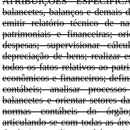
ATRIBUIÇÕES ESPECÍFICAS:
balancetes, balanços e demais d
emitir relatório técnico de n
patrimoniais e financeiras; or
despesas; supervisionar cál
depreciação de bens; realizar e
todos os fatos relativos ao patr
econômicos e financeiros; defin
contábeis; analisar process
balancetes e orientar setores d
normas contábeis do órgão
articulando-se com todas as áre