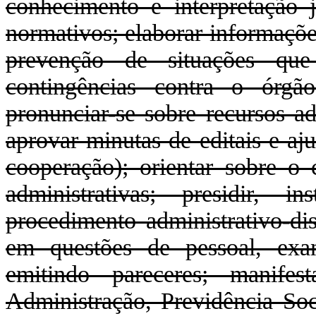
conhecimento e interpretação j
normativos; elaborar informaçõ
prevenção de situações que
contingências contra o órgã
pronunciar-se sobre recursos ad
aprovar minutas de editais e aj
cooperação); orientar sobre o 
administrativas; presidir, 
procedimento administrativo-dis
em questões de pessoal, exa
emitindo pareceres; manifest
Administração, Previdência Soci