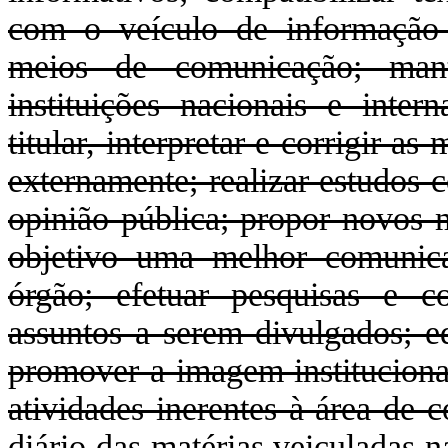
com o veículo de informação e
meios de comunicação; mant
instituições nacionais e intern
titular, interpretar e corrigir a
externamente; realizar estudos 
opinião pública; propor novos
objetivo uma melhor comunica
órgão; efetuar pesquisas e c
assuntos a serem divulgados; ed
promover a imagem instituciona
atividades inerentes à área de 
diário das matérias veiculadas n