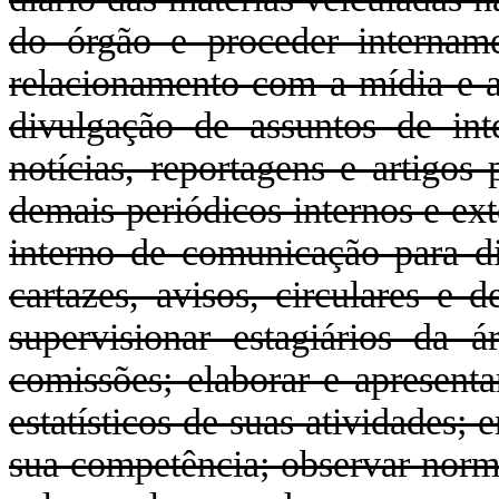
do órgão e proceder intername
relacionamento com a mídia e a
divulgação de assuntos de inte
notícias, reportagens e artigos
demais periódicos internos e ext
interno de comunicação para d
cartazes, avisos, circulares e 
supervisionar estagiários da ár
comissões; elaborar e apresenta
estatísticos de suas atividades; 
sua competência; observar norma