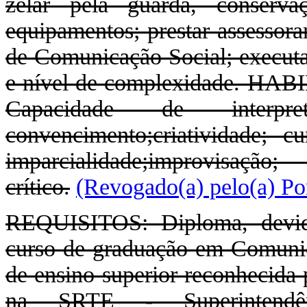
zelar pela guarda, conserv
equipamentos; prestar assessora
de Comunicação Social; executa
e nível de complexidade. H
Capacidade de interp
convencimento;criatividade; cu
imparcialidade;improvisaçã
crítico.
(Revogado(a) pelo(a) Po
REQUISITOS: Diploma, devida
curso de graduação em Comunica
de ensino superior reconhecida 
na SRTE - Superintendê