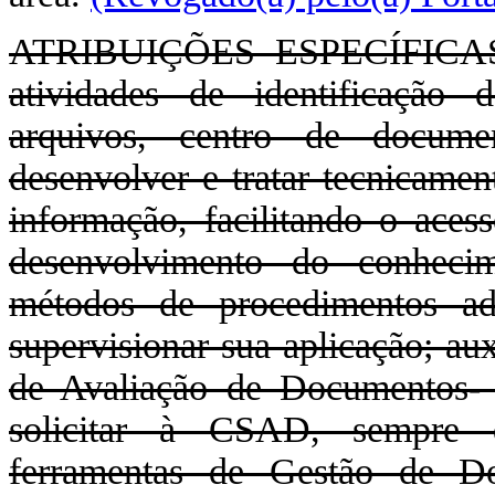
ATRIBUIÇÕES ESPECÍFICAS: E
atividades de identificação 
arquivos, centro de docume
desenvolver e tratar tecnicamen
informação, facilitando o acess
desenvolvimento do conheci
métodos de procedimentos ad
supervisionar sua aplicação; au
de Avaliação de Documentos-
solicitar à CSAD, sempre q
ferramentas de Gestão de Doc