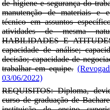
de higiene e segurança do traba
manutenção de materiais e eq
técnico em assuntos específic
atividades de mesma natu
HABILIDADES E ATITUDES PE
capacidade de análise; capac
decisão; capacidade de negociaç
trabalhar em equipe.
(Revogad
03/06/2022)
REQUISITOS: Diploma, devida
curso de graduação de Bachare
instituição de ensino super