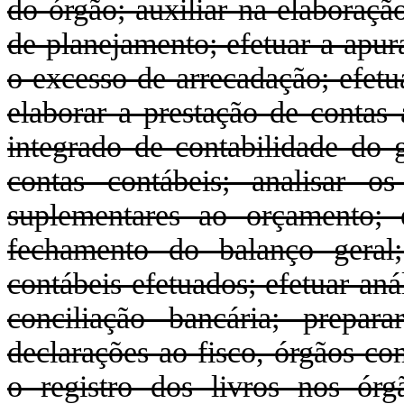
do órgão; auxiliar na elaboraç
de planejamento; efetuar a apur
o excesso de arrecadação; efetu
elaborar a prestação de contas 
integrado de contabilidade do g
contas contábeis; analisar o
suplementares ao orçamento; 
fechamento do balanço geral;
contábeis efetuados; efetuar aná
conciliação bancária; prepara
declarações ao fisco, órgãos co
o registro dos livros nos órgã