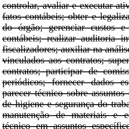
controlar, avaliar e executar ati
fatos contábeis; obter e legali
do órgão; gerenciar custos e
contábeis; realizar auditoria i
fiscalizadores; auxiliar na anál
vinculados aos contratos; super
contratos; participar de comiss
periódicos; fornecer dados est
parecer técnico sobre assuntos
de higiene e segurança do traba
manutenção de materiais e eq
técnico em assuntos específic