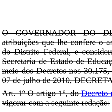
O GOVERNADOR DO DIST
atribuições que lhe confere o a
do Distrito Federal, e consider
Secretaria de Estado de Educaçã
meio dos Decretos nos 30.175,
07 de julho de 2010, DECRETA
Art. 1º O artigo 1º, do
Decreto 
vigorar com a seguinte redação: