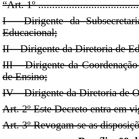
“Art. 1º ....................................
I – Dirigente da Subsecretar
Educacional;
II – Dirigente da Diretoria de E
III – Dirigente da Coordenação
de Ensino;
IV – Dirigente da Diretoria de 
Art. 2º Este Decreto entra em vi
Art. 3º Revogam-se as disposiçõ