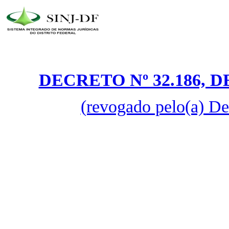
DECRETO Nº 32.186, D
(revogado pelo(a) De