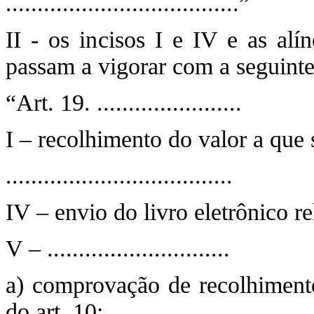
.....................................”
II - os incisos I e IV e as alí
passam a vigorar com a seguinte
“Art. 19. .......................
I – recolhimento do valor a que s
....................................
IV – envio do livro eletrônico re
V – .............................
a) comprovação de recolhimento 
do art. 10;