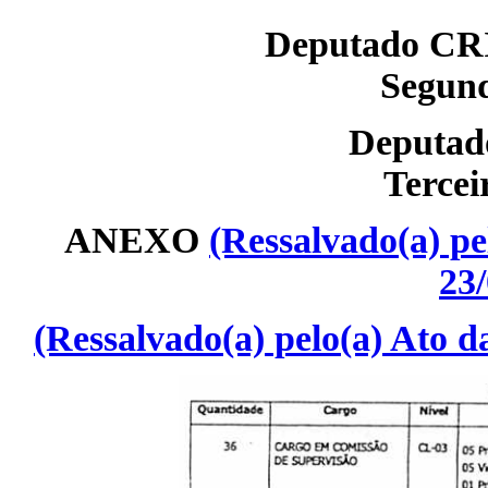
Deputado C
Segund
Deputa
Tercei
ANEXO
(Ressalvado(a) pe
23/
(Ressalvado(a) pelo(a) Ato d