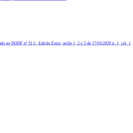
icado no DODF nº 31 C, Edição Extra, seção 1, 2 e 3 de 17/03/2020
p. 1, col. 1