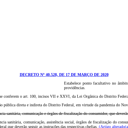
DECRETO Nº 40.528, DE 17 DE MARÇO DE 2020
Estabelece ponto facultativo no âmbito
providências.
ferem o art. 100, incisos VII e XXVI, da Lei Orgânica do Distrito Fede
o pública direta e indireta do Distrito Federal, em virtude da pandemia do No
ância sanitária, comunicação e órgãos de fiscalização do consumidor, que deverão
lância sanitária, comunicação, assistência social, órgãos de fiscalização do c
ral que deverão seguir as instruções das respectivas chefias.
(Artigo alterado(