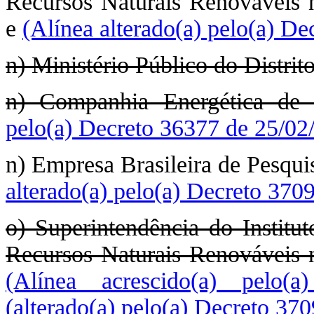
Recursos Naturais Renováveis
e
(Alínea alterado(a) pelo(a) D
n) Ministério Público do Distrit
n) Companhia Energética de 
pelo(a) Decreto 36377 de 25/02
n) Empresa Brasileira de Pesq
alterado(a) pelo(a) Decreto 370
o) Superintendência do Institu
Recursos Naturais Renováveis
(Alínea acrescido(a) pelo(
(alterado(a) pelo(a) Decreto 37