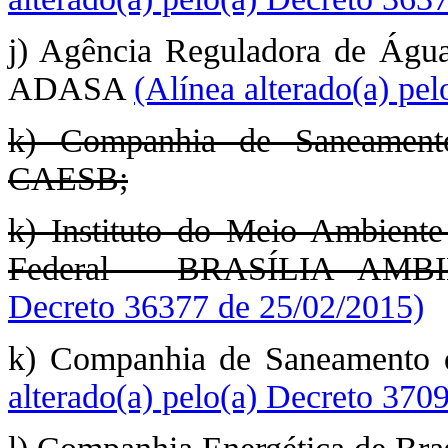
j) Agência Reguladora de Água
ADASA
(Alínea alterado(a) pe
k) Companhia de Saneamento
CAESB;
k) Instituto do Meio Ambiente
Federal – BRASÍLIA AMB
Decreto 36377 de 25/02/2015)
k) Companhia de Saneamento 
alterado(a) pelo(a) Decreto 370