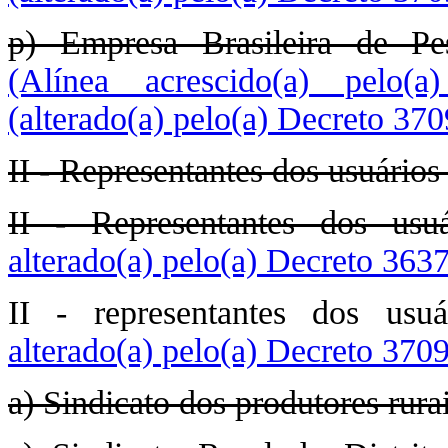
p) Empresa Brasileira de P
(Alínea acrescido(a) pelo(
(alterado(a) pelo(a) Decreto 37
II - Representantes dos usuários
II - Representantes dos usuá
alterado(a) pelo(a) Decreto 363
II - representantes dos usu
alterado(a) pelo(a) Decreto 370
a) Sindicato dos produtores rura