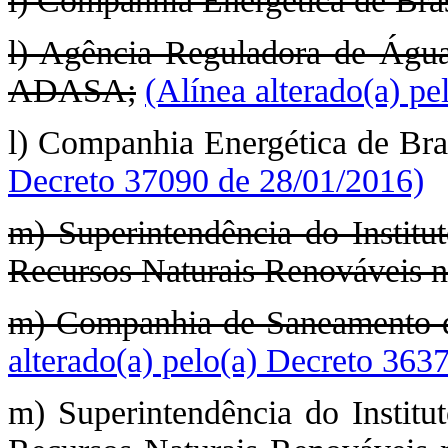
l) Companhia Energética de Bra
l) Agência Reguladora de Água
ADASA;
(Alínea alterado(a) p
l) Companhia Energética de Br
Decreto 37090 de 28/01/2016)
m) Superintendência do Institu
Recursos Naturais Renováveis no
m) Companhia de Saneamento d
alterado(a) pelo(a) Decreto 363
m) Superintendência do Institu