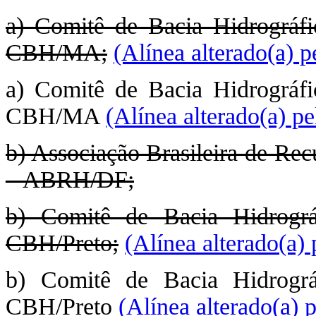
a) Comitê de Bacia Hidrográf
CBH/MA;
(Alínea alterado(a) 
a) Comitê de Bacia Hidrográf
CBH/MA
(Alínea alterado(a) p
b) Associação Brasileira de Rec
– ABRH/DF;
b) Comitê de Bacia Hidrográ
CBH/Preto;
(Alínea alterado(a)
b) Comitê de Bacia Hidrográ
CBH/Preto
(Alínea alterado(a) 