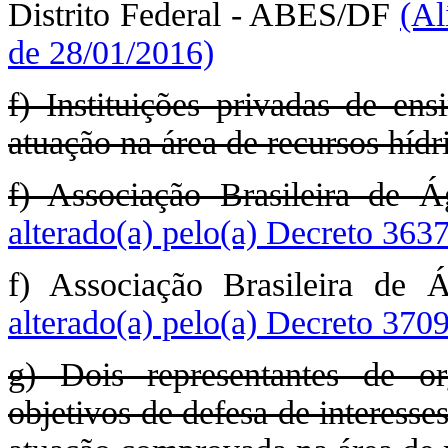
Distrito Federal - ABES/DF
(Al
de 28/01/2016)
f) Instituições privadas de en
atuação na área de recursos hídr
f) Associação Brasileira de 
alterado(a) pelo(a) Decreto 363
f) Associação Brasileira de
alterado(a) pelo(a) Decreto 370
g) Dois representantes de o
objetivos de defesa de interesse