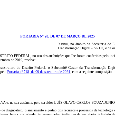
PORTARIA Nº 20, DE 07 DE MARÇO DE 2025
Institui, no âmbito da Secretaria de 
Transformação Digital - SGTD, e dá ou
, no uso das atribuições que lhe foram conferidas pelo inciso III, do
vembro de 2019, resolve:
fraestrutura do Distrito Federal, o Subcomitê Gestor da Transformação Digi
 pela
Portaria nº 718, de 09 de setembro de 2024
, com a seguinte composição:
ILVA e, na sua ausência, pelo servidor LUÍS OLAVO CARLOS SOUZA JUNIO
e diagnóstico, planejamento e gestão dos recursos e processos de tecnologia 
temas, bem como atender às necessidades finalísticas da Secretaria de Estado de