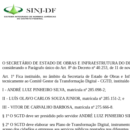
O SECRETÁRIO DE ESTADO DE OBRAS E INFRAESTRUTURA DO DISTRITO FEDERAL
considerando o Parágrafo único do Art. 8º do Decreto nº 40.253, de 11 de no
Art. 1º Fica instituído, no âmbito da Secretaria de Estado de Obras e In
tecnicamente ao Comitê Gestor da Transformação Digital - CGTD, instituído
I - ANDRÉ LUIZ PINHEIRO SILVA, matrícula nº 285.098-2;
II - LUÍS OLAVO CARLOS SOUZA JUNIOR, matrícula nº 285.151-2; e
III - VITOR DE CARVALHO BARBOSA, matrícula nº 275.666-8.
§ 1º O SGTD deve ser presidido pelo servidor ANDRÉ LUIZ PINHEIRO S
§ 2º O SGTD deve elaborar seu Plano de Transformação Digital, instrumento d
acesso dos cidadãos e empresas aos serviços públicos prestados nos diferentes 