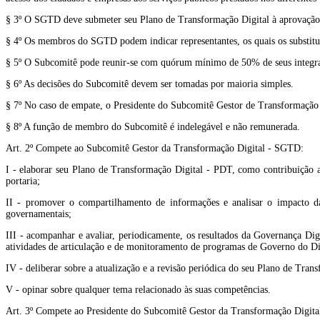
§ 3º O SGTD deve submeter seu Plano de Transformação Digital à aprovação
§ 4º Os membros do SGTD podem indicar representantes, os quais os substituir
§ 5º O Subcomitê pode reunir-se com quórum mínimo de 50% de seus integra
§ 6º As decisões do Subcomitê devem ser tomadas por maioria simples.
§ 7º No caso de empate, o Presidente do Subcomitê Gestor de Transformação 
§ 8º A função de membro do Subcomitê é indelegável e não remunerada.
Art. 2º Compete ao Subcomitê Gestor da Transformação Digital - SGTD:
I - elaborar seu Plano de Transformação Digital - PDT, como contribuição a
portaria;
II - promover o compartilhamento de informações e analisar o impacto das
governamentais;
III - acompanhar e avaliar, periodicamente, os resultados da Governança Dig
atividades de articulação e de monitoramento de programas de Governo do Dis
IV - deliberar sobre a atualização e a revisão periódica do seu Plano de Trans
V - opinar sobre qualquer tema relacionado às suas competências.
Art. 3º Compete ao Presidente do Subcomitê Gestor da Transformação Digit