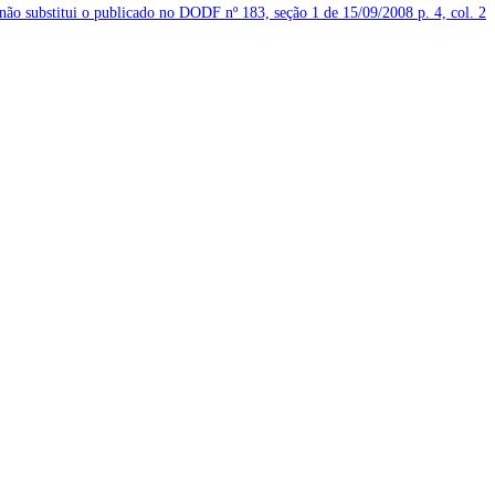
 não substitui o publicado no DODF nº 183, seção 1 de 15/09/2008
p. 4, col. 2