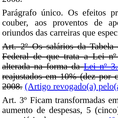
Parágrafo único. Os efeitos p
couber, aos proventos de ap
oriundos das carreiras que especi
Art. 2º Os salários da Tabela
Federal de que trata a Lei n
alterada na forma da
Lei nº 3
reajustados em 10% (dez por c
2008.
(Artigo revogado(a) pelo(
Art. 3º Ficam transformadas em
aumento de despesas, 5 (cinco)