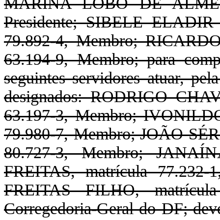
MARINA LÔBO DE ALMEIDA
Presidente; SIBELE ELADI
79.892-4, Membro; RICARD
63.194-9, Membro; para comp
seguintes servidores atuar, pel
designados: RODRIGO CHAV
63.197-3, Membro; IVONIL
79.980-7, Membro; JOÃO SÉ
80.727-3, Membro; JANA
FREITAS, matrícula 77.23
FREITAS FILHO, matrícula
Corregedoria-Geral do DF; 