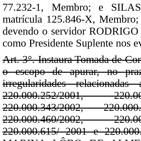
77.232-1, Membro; e SI
matrícula 125.846-X, Membro; 
devendo o servidor RODRIG
como Presidente Suplente nos ev
Art. 3°. Instaura Tomada de Con
o escopo de apurar, no praz
irregularidades relacionada
220.000.252/2001, 220.00
220.000.343/2002, 220.00
220.000.460/2002, 220.00
220.000.615/ 2001 e 220.000.