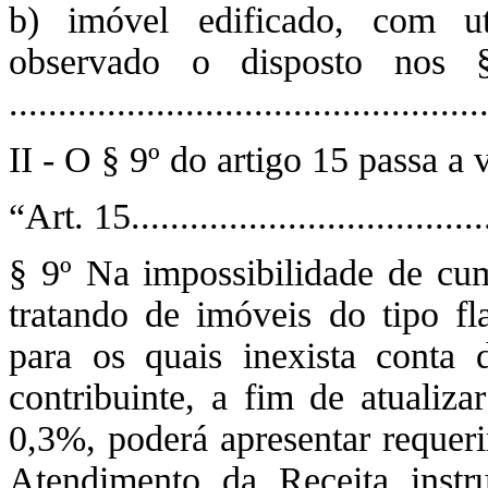
b) imóvel edificado, com uti
observado o disposto nos 
................................................
II - O § 9º do artigo 15 passa a
“Art. 15....................................
§ 9º Na impossibilidade de cu
tratando de imóveis do tipo fl
para os quais inexista conta d
contribuinte, a fim de atualiza
0,3%, poderá apresentar requer
Atendimento da Receita inst