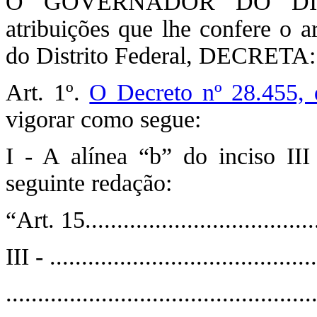
O GOVERNADOR DO DIST
atribuições que lhe confere o a
do Distrito Federal, DECRETA:
Art. 1º.
O Decreto nº 28.455,
vigorar como segue:
I - A alínea “b” do inciso II
seguinte redação:
“Art. 15....................................
III - ..........................................
................................................