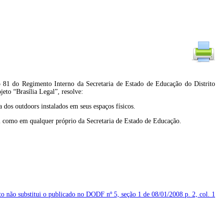
 Regimento Interno da Secretaria de Estado de Educação do Distrito
jeto “Brasília Legal”, resolve:
 dos outdoors instalados em seus espaços físicos.
 bem como em qualquer próprio da Secretaria de Estado de Educação.
to não substitui o publicado no DODF nº 5, seção 1 de 08/01/2008
p. 2, col. 1