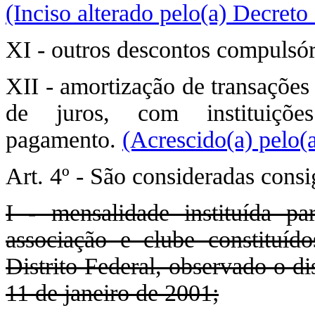
(Inciso alterado pelo(a) Decret
XI - outros descontos compulsóri
XII - amortização de transações
de juros, com instituições
pagamento.
(Acrescido(a) pelo(
Art. 4º - São consideradas consi
I - mensalidade instituída pa
associação e clube constituíd
Distrito Federal, observado o di
11 de janeiro de 2001;