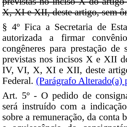
previstas no inciso X do artigo
X, XI e XII, deste artigo, sem ô
§ 4º Fica a Secretaria de Est
autorizada a firmar convêni
congêneres para prestação de s
previstas nos incisos X e XII d
IV, VI, X, XI e XII, deste arti
Federal.
(Parágrafo Alterado(a)
Art. 5º - O pedido de consigna
será instruído com a indicaçã
sobre a remuneração, da conta b