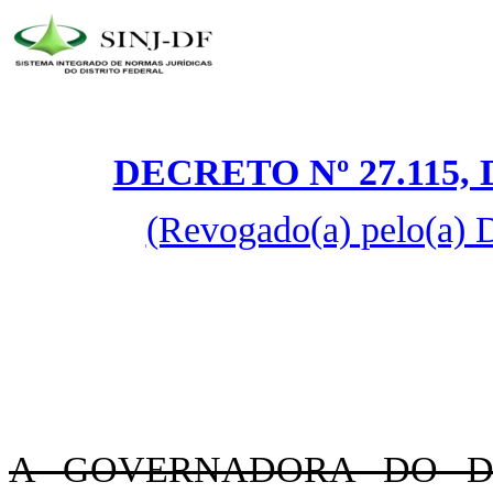
DECRETO Nº 27.115, 
(Revogado(a) pelo(a) 
A GOVERNADORA DO DIS