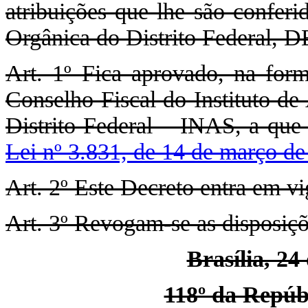
atribuições que lhe são conferi
Orgânica do Distrito Federal,
Art. 1º Fica aprovado, na for
Conselho Fiscal do Instituto de
Distrito Federal – INAS, a que
Lei nº 3.831, de 14 de março d
Art. 2º Este Decreto entra em vi
Art. 3º Revogam-se as disposiçõ
Brasília, 24
118º da Repúbl