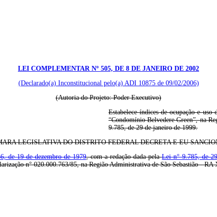
LEI COMPLEMENTAR Nº 505, DE 8 DE JANEIRO DE 2002
(Declarado(a) Inconstitucional pelo(a) ADI 10875 de 09/02/2006)
(Autoria do Projeto: Poder Executivo)
Estabelece índices de ocupação e uso 
“Condomínio Belvedere Green”, na Regi
9.785, de 29 de janeiro de 1999.
ARA LEGISLATIVA DO DISTRITO FEDERAL DECRETA E EU SANCION
.766, de 19 de dezembro de 1979
, com a redação dada pela
Lei n° 9.785, de 2
rização n° 020.000.763/85, na Região Administrativa de São Sebastião - RA 