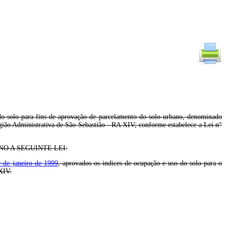
do solo para fins de aprovação de parcelamento do solo urbano, denominado
ão Administrativa de São Sebastião - RA XIV; conforme estabelece a Lei n°
O A SEGUINTE LEI:
9 de janeiro de 1999
, aprovados os indices de ocupação e uso do solo para o
XIV.