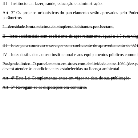
III - Institucional: lazer, saúde, educação e administração.
Art. 3° Os projetos urbanísticos do parcelamento serão aprovados pelo Pode
parâmetros:
I - densidade bruta máxima de cinqüenta habitantes por hectare;
II - lotes residenciais com coeficiente de aproveitamento, igual a 1,5 (um vírg
III - lotes para comércio e serviços com coeficiente de aproveitamento de 02 (
IV - lotes destinados ao uso institucional e aos equipamentos públicos comuni
Parágrafo único. O parcelamento em áreas com declividade entre 10% (dez p
deverá atender às condicionantes estabelecidas na licença ambiental.
Art. 4° Esta Lei Complementar entra em vigor na data de sua publicação.
Art. 5° Revogam-se as disposições em contrário.