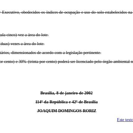
r Executivo, obedecidos os índices de ocupação e uso do solo estabelecidos n
ula cinco) vez a área do lote.
duas) vezes a área do lote.
tários, dimensionados de acordo com a legislação pertinente.
or cento) e 30% (trinta por cento) poderá ser licenciado pelo órgão ambient
Brasília, 8 de janeiro de 2002
114º da República e 42º de Brasília
JOAQUIM DOMINGOS RORIZ
Este text