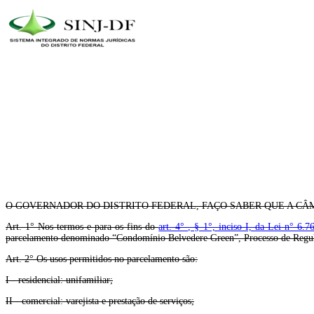
O GOVERNADOR DO DISTRITO FEDERAL, FAÇO SABER QUE A CÂM
Art. 1° Nos termos e para os fins do
art. 4° , § 1°, inciso I, da Lei n° 6
parcelamento denominado “Condomínio Belvedere Green”, Processo de Regula
Art. 2° Os usos permitidos no parcelamento são:
I - residencial: unifamiliar;
II - comercial: varejista e prestação de serviços;