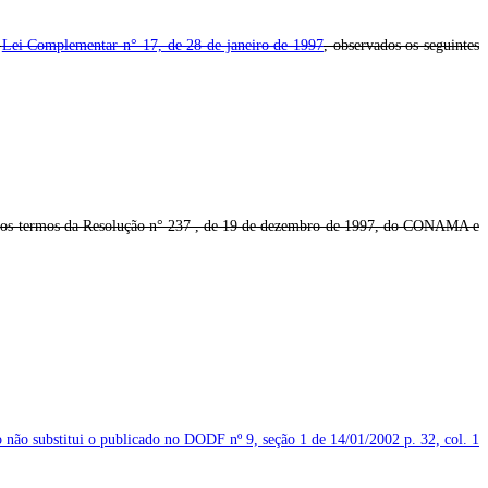
a
Lei Complementar n° 17, de 28 de janeiro de 1997
, observados os seguintes
al nos termos da Resolução n° 237 , de 19 de dezembro de 1997, do CONAMA e
o não substitui o publicado no DODF nº 9, seção 1 de 14/01/2002
p. 32, col. 1