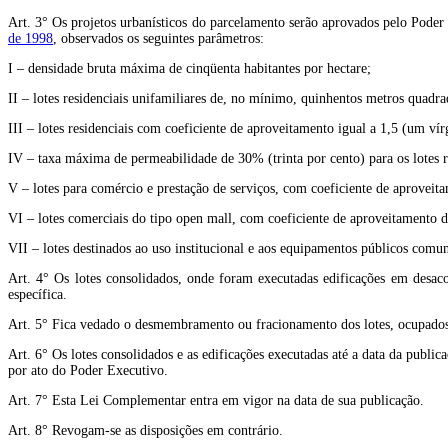
Art. 3° Os projetos urbanísticos do parcelamento serão aprovados pelo Poder
de 1998
, observados os seguintes parâmetros:
I – densidade bruta máxima de cinqüenta habitantes por hectare;
II – lotes residenciais unifamiliares de, no mínimo, quinhentos metros quadra
III – lotes residenciais com coeficiente de aproveitamento igual a 1,5 (um vírg
IV – taxa máxima de permeabilidade de 30% (trinta por cento) para os lotes re
V – lotes para comércio e prestação de serviços, com coeficiente de aproveita
VI – lotes comerciais do tipo open mall, com coeficiente de aproveitamento d
VII – lotes destinados ao uso institucional e aos equipamentos públicos comun
Art. 4° Os lotes consolidados, onde foram executadas edificações em desaco
específica.
Art. 5° Fica vedado o desmembramento ou fracionamento dos lotes, ocupados o
Art. 6° Os lotes consolidados e as edificações executadas até a data da publi
por ato do Poder Executivo.
Art. 7° Esta Lei Complementar entra em vigor na data de sua publicação.
Art. 8° Revogam-se as disposições em contrário.