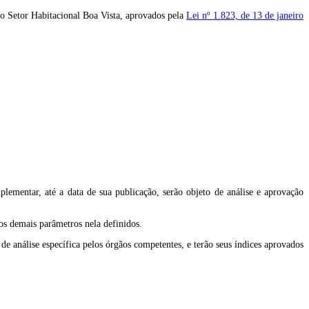
 o Setor Habitacional Boa Vista, aprovados pela
Lei nº 1.823, de 13 de janeiro
lementar, até a data de sua publicação, serão objeto de análise e aprovação
os demais parâmetros nela definidos.
de análise específica pelos órgãos competentes, e terão seus índices aprovados