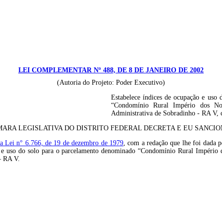
LEI COMPLEMENTAR Nº 488, DE 8 DE JANEIRO DE 2002
(Autoria do Projeto: Poder Executivo)
Estabelece índices de ocupação e uso 
“Condomínio Rural Império dos Nobr
Administrativa de Sobradinho - RA V, 
ARA LEGISLATIVA DO DISTRITO FEDERAL DECRETA E EU SANCION
I da Lei n° 6.766, de 19 de dezembro de 1979
, com a redação que lhe foi dada 
o e uso do solo para o parcelamento denominado “Condomínio Rural Império d
– RA V.