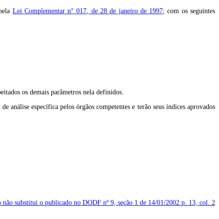
 pela
Lei Complementar n° 017, de 28 de janeiro de 1997
; com os seguintes
eitados os demais parâmetros nela definidos.
de análise específica pelos órgãos competentes e terão seus índices aprovados
o não substitui o publicado no DODF nº 9, seção 1 de 14/01/2002
p. 13, col. 2