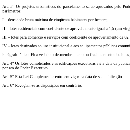
Art. 3° Os projetos urbanísticos do parcelamento serão aprovados pelo Pod
parâmetros:
I – densidade bruta máxima de cinqüenta habitantes por hectare;
II – lotes residenciais com coeficiente de aproveitamento igual a 1,5 (um vírg
III – lotes para comércio e serviços com coeficiente de aproveitamento de 02 (
IV – lotes destinados ao uso institucional e aos equipamentos públicos comun
Parágrafo único. Fica vedado o desmembramento ou fracionamento dos lotes, o
Art. 4° Os lotes consolidados e as edificações executadas até a data da publ
por ato do Poder Executivo.
Art. 5° Esta Lei Complementar entra em vigor na data de sua publicação.
Art. 6° Revogam-se as disposições em contrário.