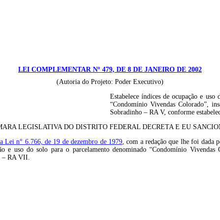
LEI COMPLEMENTAR Nº 479, DE 8 DE JANEIRO DE 2002
(Autoria do Projeto: Poder Executivo)
Estabelece índices de ocupação e uso 
“Condomínio Vivendas Colorado”, inse
Sobradinho – RA V, conforme estabele
ARA LEGISLATIVA DO DISTRITO FEDERAL DECRETA E EU SANCION
I da Lei n° 6.766, de 19 de dezembro de 1979
, com a redação que lhe foi dada 
ação e uso do solo para o parcelamento denominado “Condomínio Vivendas Co
 – RA VII.