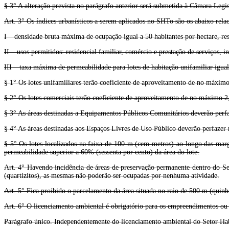
§ 3° A alteração prevista no parágrafo anterior será submetida à Câmara Legis
Art. 3° Os índices urbanísticos a serem aplicados no SHTo são os abaixo rela
I – densidade bruta máxima de ocupação igual a 50 habitantes por hectare, re
II – usos permitidos: residencial familiar, comércio e prestação de serviços, in
III – taxa máxima de permeabilidade para lotes de habitação unifamiliar igual
§ 1° Os lotes unifamiliares terão coeficiente de aproveitamento de no máximo
§ 2° Os lotes comerciais terão coeficiente de aproveitamento de no máximo 2,5
§ 3° As áreas destinadas a Equipamentos Públicos Comunitários deverão perfaz
§ 4° As áreas destinadas aos Espaços Livres de Uso Público deverão perfazer 
§ 5° Os lotes localizados na faixa de 100 m (cem metros) ao longo das marg
permeabilidade superior a 60% (sessenta por cento) da área do lote.
Art. 4° Havendo incidência de áreas de preservação permanente dentro do Se
(quartizitos), as mesmas não poderão ser ocupadas por nenhuma atividade.
Art. 5° Fica proibido o parcelamento da área situada no raio de 500 m (quinh
Art. 6° O licenciamento ambiental é obrigatório para os empreendimentos ou a
Parágrafo único. Independentemente do licenciamento ambiental do Setor Hab