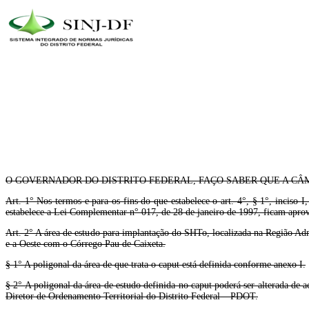
O GOVERNADOR DO DISTRITO FEDERAL, FAÇO SABER QUE A CÂM
Art. 1° Nos termos e para os fins do que estabelece o art. 4°, § 1°, incis
estabelece a Lei Complementar n° 017, de 28 de janeiro de 1997, ficam aprov
Art. 2° A área de estudo para implantação do SHTo, localizada na Região Ad
e a Oeste com o Córrego Pau de Caixeta.
§ 1° A poligonal da área de que trata o caput está definida conforme anexo I.
§ 2° A poligonal da área de estudo definida no caput poderá ser alterada de 
Diretor de Ordenamento Territorial do Distrito Federal – PDOT.