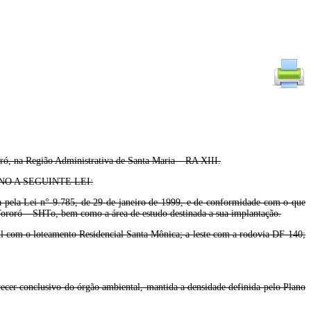
ró, na Região Administrativa de Santa Maria – RA XIII.
O A SEGUINTE LEI:
da pela Lei n° 9.785, de 29 de janeiro de 1999, e de conformidade com o que
 Tororó – SHTo, bem como a área de estudo destinada a sua implantação.
ul com o loteamento Residencial Santa Mônica; a leste com a rodovia DF-140;
arecer conclusivo do órgão ambiental, mantida a densidade definida pelo Plano