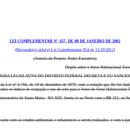
LEI COMPLEMENTAR N° 457, DE 08 DE JANEIRO DE 2002
(Revogado(a) pelo(a) Lei Complementar 854 de 15/10/2012)
(Autoria do Projeto: Poder Executivo)
Dispõe sobre o Setor Habitacional Toro
ARA LEGISLATIVA DO DISTRITO FEDERAL DECRETA E EU SANCION
o I, da Lei n° 6.766, de 19 de dezembro de 1979, com a redação que lhe foi da
ados os índices de ocupação e uso do solo para o Setor do Setor Habitacional
ministrativa de Santa Maria - RA XIII, limita-se ao Norte com a BR 251; ao S
acordo com os estudos ambientais e urbanísticos a serem realizados, e com o p