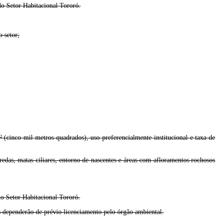
 do Setor Habitacional Tororó.
 setor;
(cinco mil metros quadrados), uso preferencialmente institucional e taxa de
das, matas ciliares, entorno de nascentes e áreas com afloramentos rochosos
do Setor Habitacional Tororó.
 dependerão de prévio licenciamento pelo órgão ambiental.