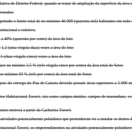
lativa do Distrito Federal, quando se tratar de ampliação da superfície da área
cionados:
speitado o limite total de no máximo 40.000 (quarenta mil) habitantes em todo o
stitucional e coletivo;
 a 40% (quarenta por cento) da área do lote.
 1,2 (uma vírgula duas) vezes a área do lote.
 (duas vírgula cinco) vezes a área do lote.
er no mínimo 3,5 % (três vírgula cinco por cento) da área total do Setor.
no mínimo 03 % (três por cento) da área total do Setor.
ens do córrego do Pau de Caixeta deverão possuir áreas superiores a 5.000 m² 
tor Habitacional Tororó, tais como campos úmidos, campos de murunduns, vere
entos metros) a partir da Cachoeira Tororó.
tividades potencialmente poluidores que pretenderem vir a instalar-se dentro 
itacional Tororó, os empreendimentos ou atividades potencialmente poluidores