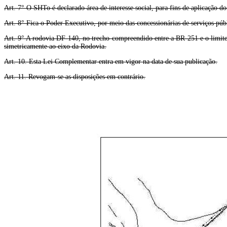
Art. 7° O SHTo é declarado área de interesse social, para fins de aplicação d
Art. 8° Fica o Poder Executivo, por meio das concessionárias de serviços púb
Art. 9° A rodovia DF-140, no trecho compreendido entre a BR-251 e o limite 
simetricamente ao eixo da Rodovia.
Art. 10. Esta Lei Complementar entra em vigor na data de sua publicação.
Art. 11. Revogam-se as disposições em contrário.