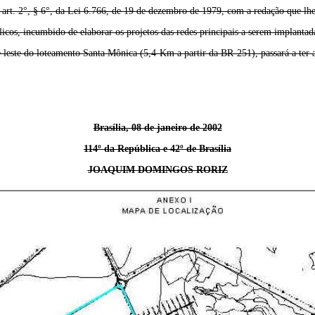
o art. 2°, § 6°, da Lei 6.766, de 19 de dezembro de 1979, com a redação que lhe
licos, incumbido de elaborar os projetos das redes principais a serem implant
leste do loteamento Santa Mônica (5,4 Km a partir da BR-251), passará a ter 
Brasília, 08 de janeiro de 2002
114º da República e 42º de Brasília
JOAQUIM DOMINGOS RORIZ