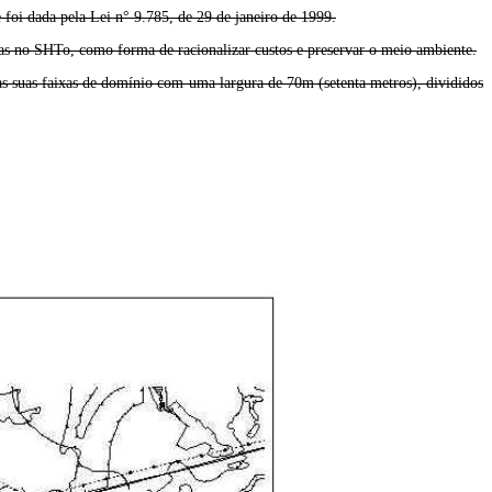
 foi dada pela Lei n° 9.785, de 29 de janeiro de 1999.
adas no SHTo, como forma de racionalizar custos e preservar o meio ambiente.
as suas faixas de domínio com uma largura de 70m (setenta metros), divididos