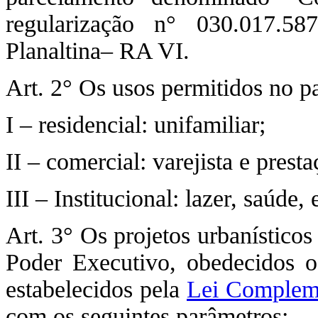
regularização n° 030.017.58
Planaltina– RA VI.
Art. 2° Os usos permitidos no p
I – residencial: unifamiliar;
II – comercial: varejista e prest
III – Institucional: lazer, saúde
Art. 3° Os projetos urbanístico
Poder Executivo, obedecidos o
estabelecidos pela
Lei Compleme
com os seguintes parâmetros: