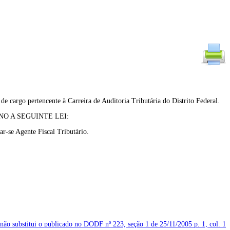
e cargo pertencente à Carreira de Auditoria Tributária do Distrito Federal.
O A SEGUINTE LEI:
ar-se Agente Fiscal Tributário.
 não substitui o publicado no DODF nº 223, seção 1 de 25/11/2005
p. 1, col. 1