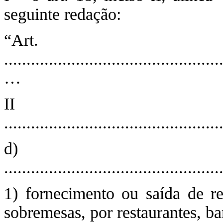
seguinte redação:
“Ar
................................................
…
I
................................................
d)
................................................
1) fornecimento ou saída de ref
sobremesas, por restaurantes, ba