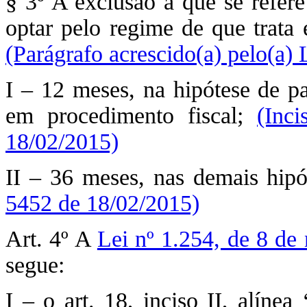
§ 3º A exclusão a que se refere
optar pelo regime de que trata 
(Parágrafo acrescido(a) pelo(a)
I – 12 meses, na hipótese de pa
em procedimento fiscal;
(Inc
18/02/2015)
II – 36 meses, nas demais hip
5452 de 18/02/2015)
Art. 4º A
Lei nº 1.254, de 8 d
segue:
I – o art. 18, inciso II, alíne