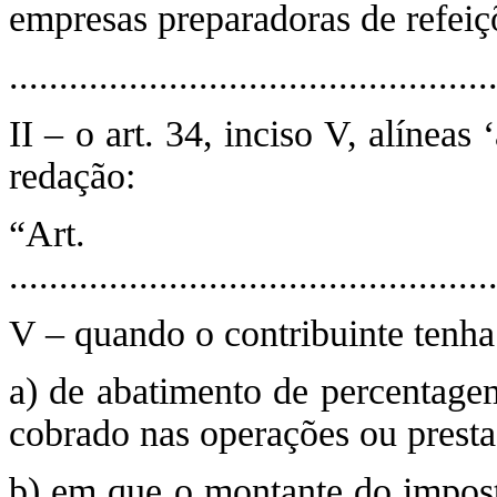
empresas preparadoras de refeiçõ
................................................
II – o art. 34, inciso V, alíneas
redação:
“Ar
................................................
V – quando o contribuinte tenha
a) de abatimento de percentagem
cobrado nas operações ou presta
b) em que o montante do impost