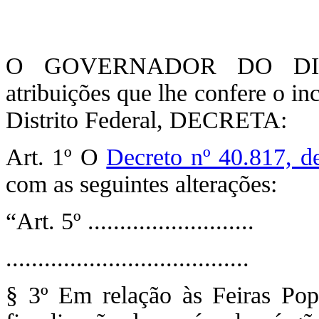
O GOVERNADOR DO DIST
atribuições que lhe confere o in
Distrito Federal, DECRETA:
Art. 1º O
Decreto nº 40.817, d
com as seguintes alterações:
“Art. 5º ..........................
......................................
§ 3º Em relação às Feiras Popu