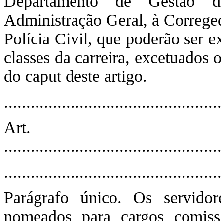
Departamento de Gestão d
Administração Geral, à Correged
Polícia Civil, que poderão ser e
classes da carreira, excetuados o
do caput deste artigo.
................................................
Art
................................................
................................................
Parágrafo único. Os servido
nomeados para cargos comissi