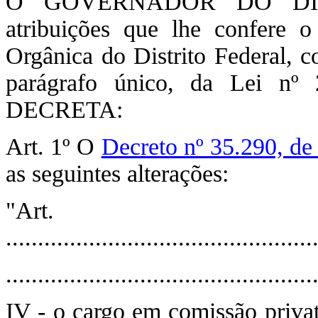
O GOVERNADOR DO DIST
atribuições que lhe confere 
Orgânica do Distrito Federal, c
parágrafo único, da Lei nº
DECRETA:
Art. 1º O
Decreto nº 35.290, de 
as seguintes alterações:
"Ar
................................................
................................................
IV - o cargo em comissão privat