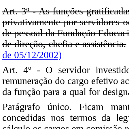
Art. 3º - As funções gratificada
privativamente por servidores o
de pessoal da Fundação Educacio
de direção, chefia e assistência.
de 05/12/2002)
Art. 4º - O servidor investid
remuneração do cargo efetivo acr
da função para a qual for design
Parágrafo único. Ficam man
concedidas nos termos da leg
cálculo os cargos em comissão r