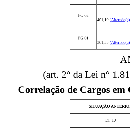
FG 02
401,19
(Alterado(a
FG 01
361,35
(Alterado(a
A
(art. 2° da Lei n° 1.8
Correlação de Cargos em 
SITUAÇÃO ANTERIO
DF 10