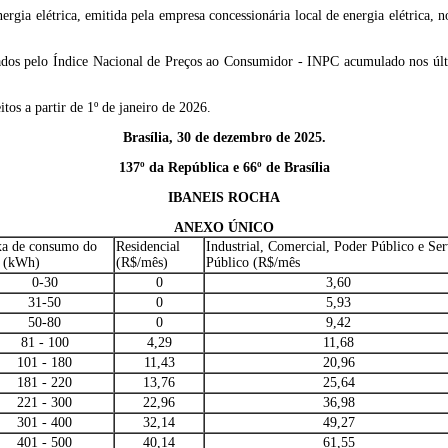
rgia elétrica, emitida pela empresa concessionária local de energia elétrica,
lizados pelo Índice Nacional de Preços ao Consumidor - INPC acumulado nos ú
tos a partir de 1º de janeiro de 2026.
Brasília, 30 de dezembro de 2025.
137º da República e 66º de Brasília
IBANEIS ROCHA
ANEXO ÚNICO
xa de consumo do
Residencial
Industrial, Comercial, Poder Público e Ser
 (kWh)
(R$/mês)
Público (R$/mês
0-30
0
3,60
31-50
0
5,93
50-80
0
9,42
81 - 100
4,29
11,68
101 - 180
11,43
20,96
181 - 220
13,76
25,64
221 - 300
22,96
36,98
301 - 400
32,14
49,27
401 - 500
40,14
61,55