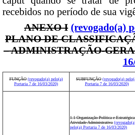
caput quando se tratar de p
recebidos no período de sua vig
ANEXO I
(revogado(a) p
PLANO DE CLASSIFICAÇ
– ADMINISTRAÇÃO-GER
16
FUNÇÃO
(revogado(a) pelo(a)
SUBFUNÇÃO
(revogado(a) pelo(
Portaria 7 de 16/03/2020)
Portaria 7 de 16/03/2020)
1.1 Organização Política e Estratégica
Atividade Administrativa
(revogado(a
pelo(a) Portaria 7 de 16/03/2020)