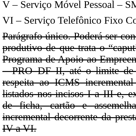
V – Serviço Móvel Pessoal – S
VI – Serviço Telefônico Fixo 
Parágrafo único. Poderá ser c
produtivo de que trata o “caput
Programa de Apoio ao Empreend
– PRO–DF II, até o limite de 
respeita ao ICMS incremental 
listados nos incisos I a III e,
de ficha, cartão e assemelh
incremental decorrente da prest
IV a VI.