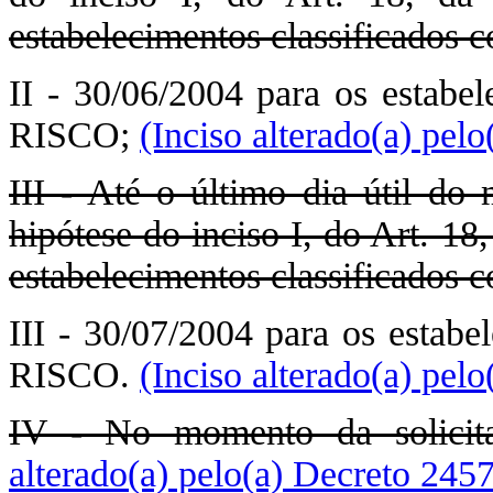
estabelecimentos classificad
II - 30/06/2004 para os estab
RISCO;
(Inciso alterado(a) pel
III - Até o último dia útil do
hipótese do inciso I, do Art. 1
estabelecimentos classificad
III - 30/07/2004 para os estab
RISCO.
(Inciso alterado(a) pel
IV - No momento da solicita
alterado(a) pelo(a) Decreto 245