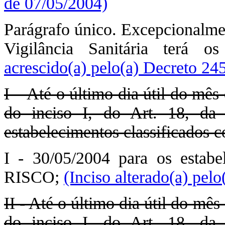
de 07/05/2004)
Parágrafo único. Excepcionalmen
Vigilância Sanitária terá o
acrescido(a) pelo(a) Decreto 24
I – Até o último dia útil do mês
do inciso I, do Art. 18, da
estabelecimentos classificado
I - 30/05/2004 para os estab
RISCO;
(Inciso alterado(a) pel
II - Até o último dia útil do mês
do inciso I, do Art. 18, da