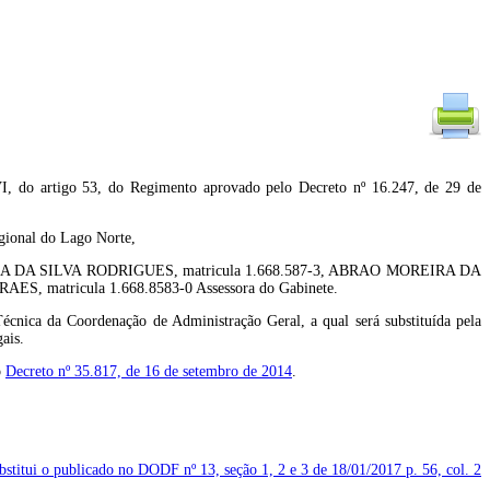
rtigo 53, do Regimento aprovado pelo Decreto nº 16.247, de 29 de
egional do Lago Norte,
AULA DA SILVA RODRIGUES, matricula 1.668.587-3, ABRAO MOREIRA DA
 matricula 1.668.8583-0 Assessora do Gabinete.
a da Coordenação de Administração Geral, a qual será substituída pela
ais.
o
Decreto nº 35.817, de 16 de setembro de 2014
.
ubstitui o publicado no DODF nº 13, seção 1, 2 e 3 de 18/01/2017
p. 56, col. 2