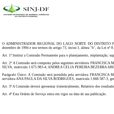
O ADMINISTRADOR REGIONAL DO LAGO NORTE DO DISTRITO FEDERAL, no 
dezembro de 1994 e nos termos do artigo 73, inciso I, alínea "b", da Lei n
Art. 1º Institui a Comissão Permanente para o planejamento, implantação, sup
Art. 2º A Comissão será composta pelos seguintes servidores FRA
SILVA, matricula 1.675.983-4; ANDREA CELIA PEREIRA BEZERRA ABIMA
Parágrafo Único: A Comissão será presidida pela servidora FRANCISCA 
servidora ANA PAULA DA SILVA RODRIGUES, matricula 1.668.587-3, gerente 
Art. 3º A Comissão deverá apresentar trimestralmente, Relatório dos resultado
Art. 4º Esta Ordem de Serviço entra em vigor na data de sua publicação.