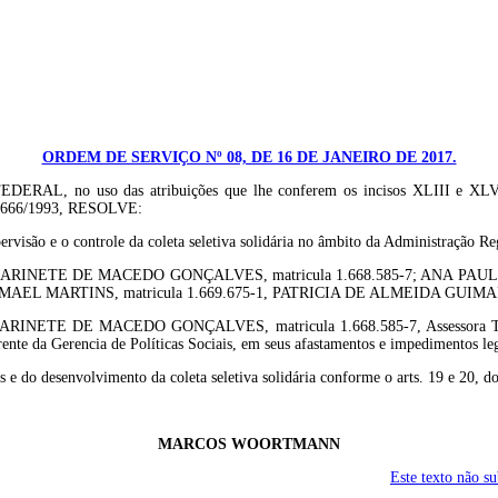
ORDEM DE SERVIÇO Nº 08, DE 16 DE JANEIRO DE 2017.
uso das atribuições que lhe conferem os incisos XLIII e XLVI, do a
º 8.666/1993, RESOLVE:
ervisão e o controle da coleta seletiva solidária no âmbito da Administração R
NCISCA MARINETE DE MACEDO GONÇALVES, matricula 1.668.585-7; ANA P
EL MARTINS, matricula 1.669.675-1, PATRICIA DE ALMEIDA GUIMARAES,
MARINETE DE MACEDO GONÇALVES, matricula 1.668.585-7, Assessora Técnic
da Gerencia de Políticas Sociais, em seus afastamentos e impedimentos leg
s e do desenvolvimento da coleta seletiva solidária conforme o arts. 19 e 20, d
MARCOS WOORTMANN
Este texto não s